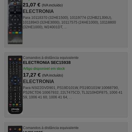
21,07 €
(IVA incluído)
ELECTRONIA
Para 10118370 (32HE1500), 10119774 (22HB21J06U),
10118943 (32HE3000), 10117575 (24HE1000), 10118800
(32HE1000), W24001DT, ...
Comandos à distância equivalente
ELECTRONIA SEC15938
Artigo disponível em stock
17,27 €
(IVA incluído)
ELECTRONIA
Para NSI22DVD901, PS19D101W, PS19D101W 10068790,
PS26CTD6 10067932, 22LT475CD, TL3210HDF875, 1006 41
59, 1006 41 60, 1006 41 64, ...
Comandos à distância equivalente