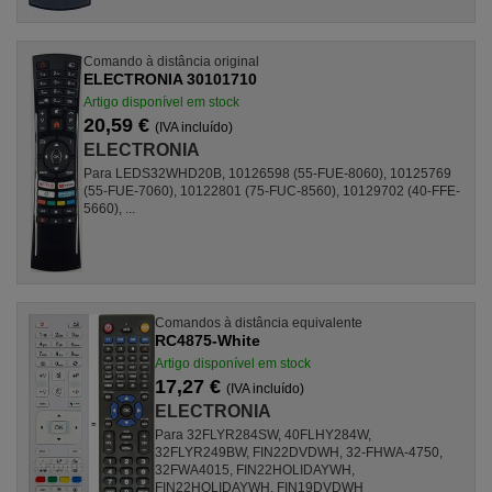
Comando à distância original
ELECTRONIA 30101710
Artigo disponível em stock
20,59 €
(IVA incluído)
ELECTRONIA
Para LEDS32WHD20B, 10126598 (55-FUE-8060), 10125769
(55-FUE-7060), 10122801 (75-FUC-8560), 10129702 (40-FFE-
5660), ...
Comandos à distância equivalente
RC4875-White
Artigo disponível em stock
17,27 €
(IVA incluído)
ELECTRONIA
Para 32FLYR284SW, 40FLHY284W,
32FLYR249BW, FIN22DVDWH, 32-FHWA-4750,
32FWA4015, FIN22HOLIDAYWH,
FIN22HOLIDAYWH, FIN19DVDWH