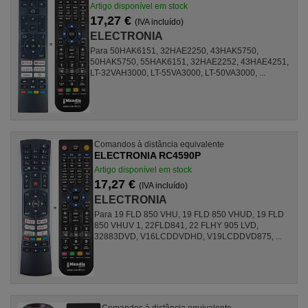
Artigo disponível em stock
17,27 €
(IVA incluído)
ELECTRONIA
Para 50HAK6151, 32HAE2250, 43HAK5750,
50HAK5750, 55HAK6151, 32HAE2252, 43HAE4251,
LT-32VAH3000, LT-55VA3000, LT-50VA3000, ...
Comandos à distância equivalente
ELECTRONIA RC4590P
Artigo disponível em stock
17,27 €
(IVA incluído)
ELECTRONIA
Para 19 FLD 850 VHU, 19 FLD 850 VHUD, 19 FLD
850 VHUV 1, 22FLD841, 22 FLHY 905 LVD,
32883DVD, V16LCDDVDHD, V19LCDDVD875, ...
Comandos à distância equivalente