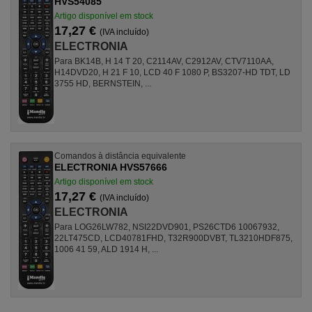
HVS54085
Artigo disponível em stock
17,27 €
(IVA incluído)
ELECTRONIA
Para BK14B, H 14 T 20, C2114AV, C2912AV, CTV7110AA,
H14DVD20, H 21 F 10, LCD 40 F 1080 P, BS3207-HD TDT, LD
3755 HD, BERNSTEIN, ...
Comandos à distância equivalente
ELECTRONIA HVS57666
Artigo disponível em stock
17,27 €
(IVA incluído)
ELECTRONIA
Para LOG26LW782, NSI22DVD901, PS26CTD6 10067932,
22LT475CD, LCD40781FHD, T32R900DVBT, TL3210HDF875,
1006 41 59, ALD 1914 H, ...