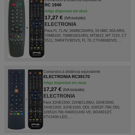
RC 1940
Artigo disponível em stock
17,27 €
(IVA incluído)
ELECTRONIA
Para FL 71 AV, 36MBC004RG, 55 MBC 003 ARG,
70MB100, 70MB1001ARG, MT3622, MT 7225, CT
5511, SW04TV365VS, FL 70, CTV4808DVD, ...
Comandos à distância equivalente
ELECTRONIA RC39170
Artigo disponível em stock
17,27 €
(IVA incluído)
ELECTRONIA
Para 32HE1500, 22HB21J06U, 32HE3000,
24HE1000, 32HE1000, ODL 32652F-TIW, ODL
32651H-TW, HI4001UHD-VE, W24001DT,
XTV2406-LED, ...