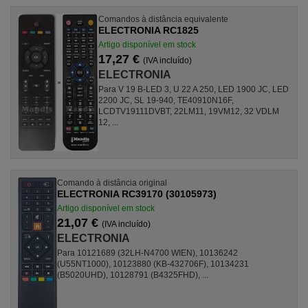
Comandos à distância equivalente
ELECTRONIA RC1825
Artigo disponível em stock
17,27 €
(IVA incluído)
ELECTRONIA
Para V 19 B-LED 3, U 22 A 250, LED 1900 JC, LED
2200 JC, SL 19-940, TE40910N16F,
LCDTV19111DVBT, 22LM11, 19VM12, 32 VDLM
12, ...
Comando à distância original
ELECTRONIA RC39170 (30105973)
Artigo disponível em stock
21,07 €
(IVA incluído)
ELECTRONIA
Para 10121689 (32LH-N4700 WIEN), 10136242
(U55NT1000), 10123880 (KB-432706F), 10134231
(B5020UHD), 10128791 (B4325FHD), ...