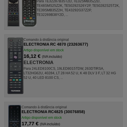
Para TE32287B35T2D, TE32SMB35Z2D,
TE48SMS25Z2K, TE50292S26Y2P, TE50282S25T2K,
TE39SMB35Z2H, TE43292G37Z2P,
TE32269B38Y2D, ...
Comando à distância original
ELECTRONIA RC 4870 (23263677)
Artigo disponível em stock
16,12 €
(IVA incluído)
ELECTRONIA
Para 24LED8100CS, 19LED8015TDW, 263DTIRSA,
LT32HG62U, 40284, LT 28 HA 52 U, K 48 DLV 3 F, LT 32 HG
52 U, 40 LED 8100 CS, ...
Comando à distância original
ELECTRONIA RC4825 (30076858)
Artigo disponível em stock
17,77 €
(IVA incluído)