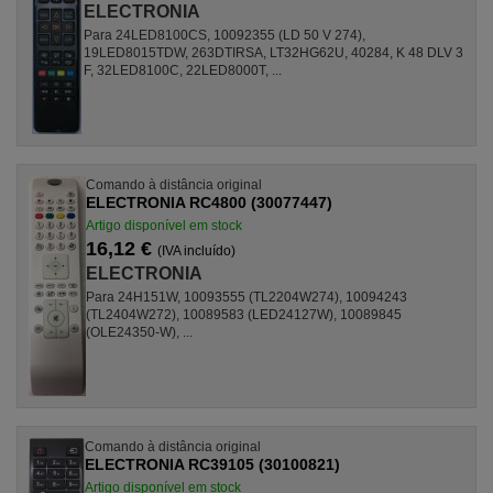
ELECTRONIA
Para 24LED8100CS, 10092355 (LD 50 V 274),
19LED8015TDW, 263DTIRSA, LT32HG62U, 40284, K 48 DLV 3
F, 32LED8100C, 22LED8000T, ...
Comando à distância original
ELECTRONIA RC4800 (30077447)
Artigo disponível em stock
16,12 €
(IVA incluído)
ELECTRONIA
Para 24H151W, 10093555 (TL2204W274), 10094243
(TL2404W272), 10089583 (LED24127W), 10089845
(OLE24350-W), ...
Comando à distância original
ELECTRONIA RC39105 (30100821)
Artigo disponível em stock