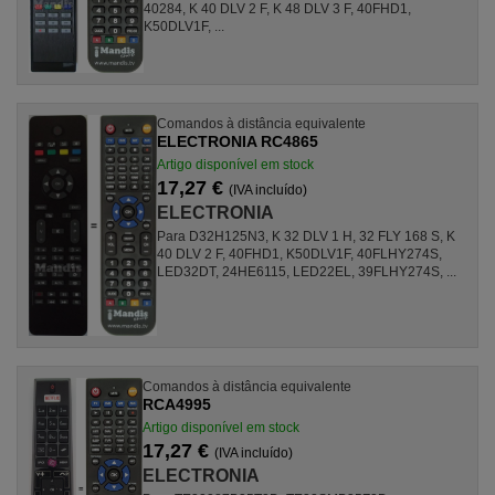
40284, K 40 DLV 2 F, K 48 DLV 3 F, 40FHD1,
K50DLV1F, ...
Comandos à distância equivalente
ELECTRONIA RC4865
Artigo disponível em stock
17,27 €
(IVA incluído)
ELECTRONIA
Para D32H125N3, K 32 DLV 1 H, 32 FLY 168 S, K
40 DLV 2 F, 40FHD1, K50DLV1F, 40FLHY274S,
LED32DT, 24HE6115, LED22EL, 39FLHY274S, ...
Comandos à distância equivalente
RCA4995
Artigo disponível em stock
17,27 €
(IVA incluído)
ELECTRONIA