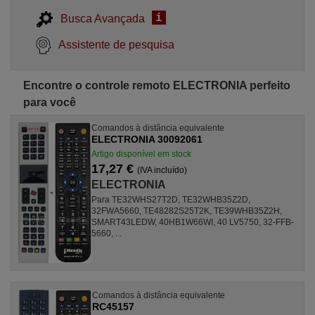
i
Busca Avançada
Assistente de pesquisa
Encontre o controle remoto ELECTRONIA perfeito
para você
Comandos à distância equivalente
ELECTRONIA 30092061
Artigo disponível em stock
17,27 €
(IVA incluído)
ELECTRONIA
Para TE32WHS27T2D, TE32WHB35Z2D,
32FWA5660, TE48282S25T2K, TE39WHB35Z2H,
SMART43LEDW, 40HB1W66WI, 40 LV5750, 32-FFB-
5660, ...
Comandos à distância equivalente
RC45157