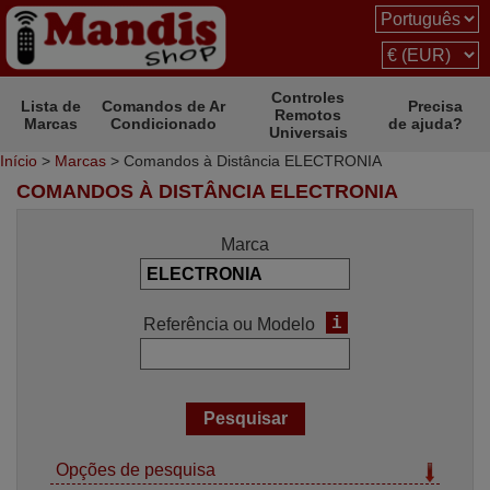
Controles
Lista de
Comandos de Ar
Precisa
Remotos
Marcas
Condicionado
de ajuda?
Universais
Início
>
Marcas
> Comandos à Distância ELECTRONIA
COMANDOS À DISTÂNCIA ELECTRONIA
Marca
i
Referência ou Modelo
Opções de pesquisa