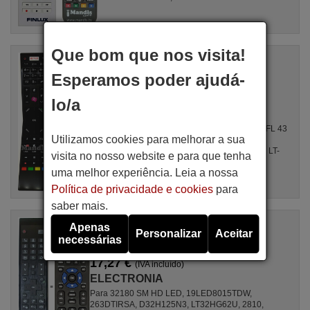
Que bom que nos visita!
Comandos à distância equivalente
ELECTRONIA 30095593
Esperamos poder ajudá-
Artigo disponível em stock
17,27 €
(IVA incluído)
lo/a
ELECTRONIA
Para LT-32VH52K, LT43VF53A, LT32VF52K, TFL 43
Utilizamos cookies para melhorar a sua
UHD 17 BC, LT-32VH53A, TZ65USN184,
HY32H4000SW, LT65VU83K, AURUM65UHD, LT-
visita no nosso website e para que tenha
40V54JF, ...
uma melhor experiência. Leia a nossa
Política de privacidade e cookies
para
saber mais.
Comandos à distância equivalente
Apenas
Personalizar
Aceitar
RC4822
necessárias
Artigo disponível em stock
17,27 €
(IVA incluído)
ELECTRONIA
Para 32180 SM HD LED, 19LED8015TDW,
263DTIRSA, D32H125N3, LT32HG62U, 2810,