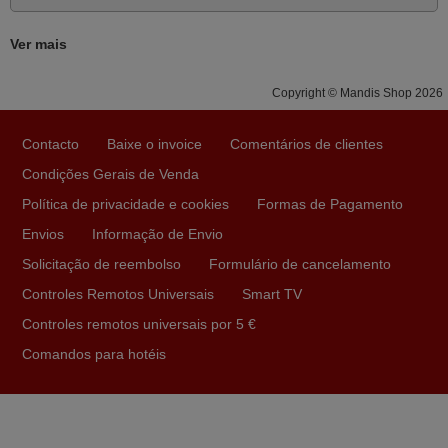
João,
Ver mais
PORTUGAL
Copyright © Mandis Shop 2026
Julho 2025
A funcionar de imediato. 100%. Obrigado
Contacto
Baixe o invoice
Comentários de clientes
Domingos Manuel,
Condições Gerais de Venda
PORTUGAL
Política de privacidade e cookies
Formas de Pagamento
Envios
Informação de Envio
Março 2026
Solicitação de reembolso
Formulário de cancelamento
Boa noite. Dando correspondência ao solicitado no corpo
Controles Remotos Universais
Smart TV
do vosso email supra sobre a minha opinião, quero
Controles remotos universais por 5 €
deixar aqui o meu testemunho sobre a experiência que
Comandos para hotéis
tive com a vossa Empresa durante a minha encomenda
supra: Acolhimento da encomenda, informação ao
cliente, clareza de instruções durante o processo,
qualidade do produto, cumprimento dos prazos A TUDO