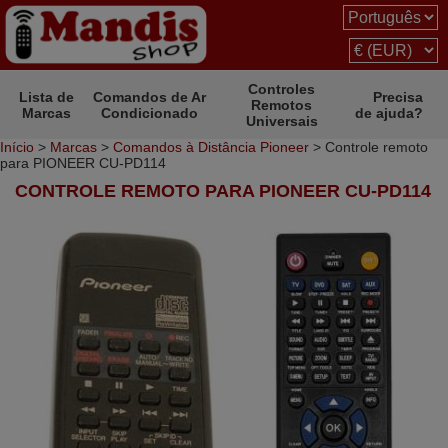
Controles
Lista de
Comandos de Ar
Precisa
Remotos
Marcas
Condicionado
de ajuda?
Universais
Início
>
Marcas
>
Comandos à Distância Pioneer
> Controle remoto
para PIONEER CU-PD114
CONTROLE REMOTO PARA PIONEER CU-PD114