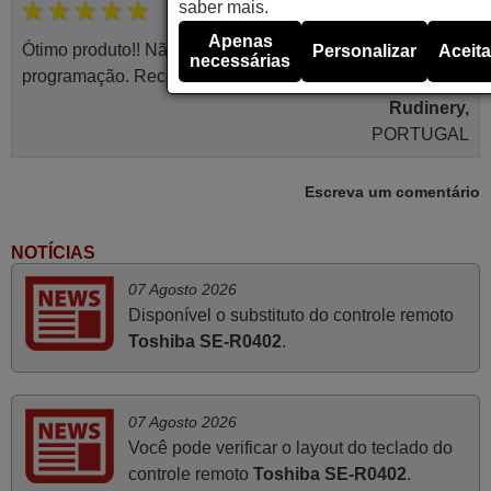
saber mais.
Julho 2025
Apenas
Ótimo produto!! Não precisa fazer nenhuma
Personalizar
Aceita
necessárias
programação. Recomendo muito!!
Rudinery,
PORTUGAL
Escreva um comentário
Novembro 2025
Muito atenciosos. Funciona na perfeição. Obrigado
NOTÍCIAS
Manuela,
07 Agosto 2026
PORTUGAL
Disponível o substituto do controle remoto
Toshiba SE-R0402
.
Abril 2025
O comando veio bem embrulhado e protegido. Fez logo a
07 Agosto 2026
emparelhamento com a televisão, sem problemas.
Você pode verificar o layout do teclado do
Funciona na perfeição. Recomendo vivamente este
controle remoto
Toshiba SE-R0402
.
produto e este site.