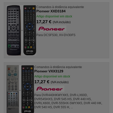
Comandos à distância equivalente
Pioneer XXD3184
Artigo disponível em stock
17,27 €
(IVA incluído)
Para DCSFS30, XV-DV30FS
Comandos à distância equivalente
Pioneer VXX3129
Artigo disponível em stock
17,27 €
(IVA incluído)
Para DVR440HKWYXK5, DVR-LX60D,
DVR545HXS, DVR 545 HS, DVR 440 HS,
DVRLX600, DVR-555HX-SWYXK5, DVR 440 HK,
DVR 540 HS, DVR 555 H, ...