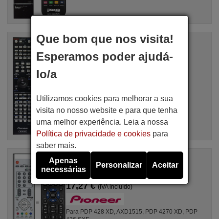
Que bom que nos visita!
Comandos à distância equivalente
Pioneer AXD7698
Esperamos poder ajudá-
Artigo disponível em stock
17,27 €
(IVA incluído)
lo/a
Para AXD7698
Utilizamos cookies para melhorar a sua
visita no nosso website e para que tenha
uma melhor experiência. Leia a nossa
Política de privacidade e cookies
para
saber mais.
Comandos à distância equivalente
Apenas
Personalizar
Aceitar
Pioneer AXD 1515
necessárias
Artigo disponível em stock
17,27 €
(IVA incluído)
Para PDP 428 XD, AXD1515, PDP 4270 XD, PDP