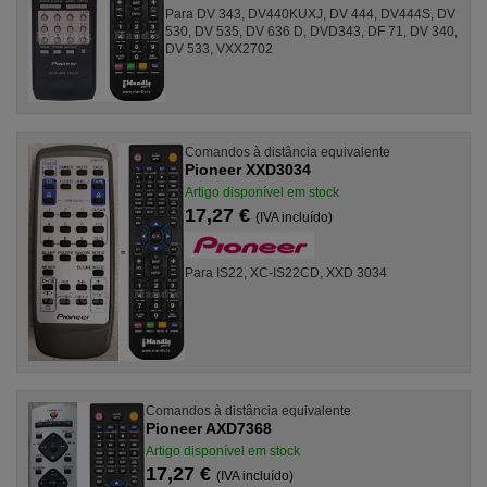
Para DV 343, DV440KUXJ, DV 444, DV444S, DV
530, DV 535, DV 636 D, DVD343, DF 71, DV 340,
DV 533, VXX2702
Comandos à distância equivalente
Pioneer XXD3034
Artigo disponível em stock
17,27 €
(IVA incluído)
Para IS22, XC-IS22CD, XXD 3034
Comandos à distância equivalente
Pioneer AXD7368
Artigo disponível em stock
17,27 €
(IVA incluído)