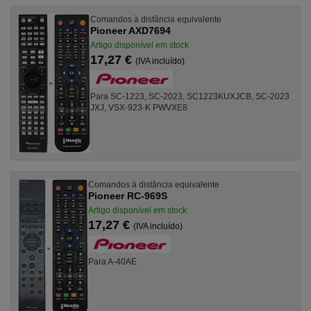
Comandos à distância equivalente
Pioneer AXD7694
Artigo disponível em stock
17,27 €
(IVA incluído)
Para SC-1223, SC-2023, SC1223KUXJCB, SC-2023
JXJ, VSX-923-K PWVXE8
Comandos à distância equivalente
Pioneer RC-969S
Artigo disponível em stock
17,27 €
(IVA incluído)
Para A-40AE