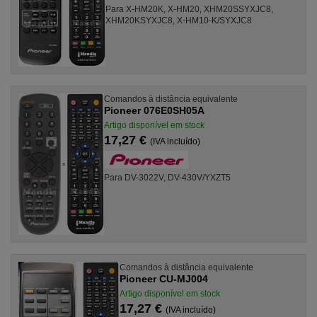
Para X-HM20K, X-HM20, XHM20SSYXJC8,
XHM20KSYXJC8, X-HM10-K/SYXJC8
Comandos à distância equivalente
Pioneer 076E0SH05A
Artigo disponível em stock
17,27 €
(IVA incluído)
Para DV-3022V, DV-430V/YXZT5
Comandos à distância equivalente
Pioneer CU-MJ004
Artigo disponível em stock
17,27 €
(IVA incluído)