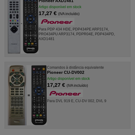
Pioneer AXD1481
Artigo disponível em stock
17,27 €
(IVA incluído)
Para PDP 434 HDE, PDP434PE ARP3174,
PRO434PU ARP3174, PDPR04E, PDP434PD,
AXD1481
Comandos à distância equivalente
Pioneer CU-DV002
Artigo disponível em stock
17,27 €
(IVA incluído)
Para DVL 919 E, CU-DV 002, DVL 9