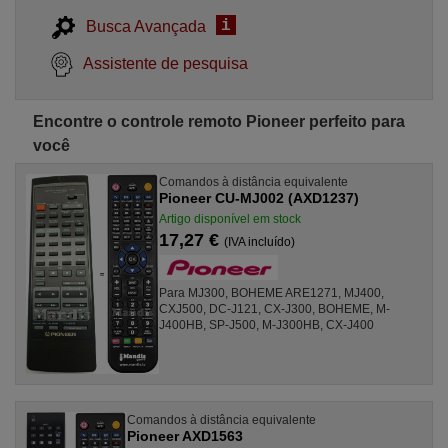
i
Busca Avançada
Assistente de pesquisa
Encontre o controle remoto Pioneer perfeito para
você
Comandos à distância equivalente
Pioneer CU-MJ002 (AXD1237)
Artigo disponível em stock
17,27 €
(IVA incluído)
Para MJ300, BOHEME ARE1271, MJ400,
CXJ500, DC-J121, CX-J300, BOHEME, M-
J400HB, SP-J500, M-J300HB, CX-J400
Comandos à distância equivalente
Pioneer AXD1563