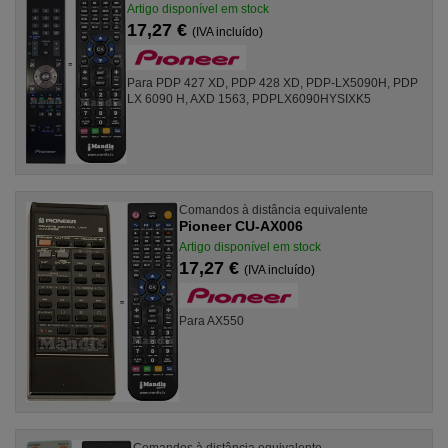
Artigo disponível em stock
17,27 €
(IVA incluído)
Para PDP 427 XD, PDP 428 XD, PDP-LX5090H, PDP
LX 6090 H, AXD 1563, PDPLX6090HYSIXK5
Comandos à distância equivalente
Pioneer CU-AX006
Artigo disponível em stock
17,27 €
(IVA incluído)
Para AX550
Comandos à distância equivalente