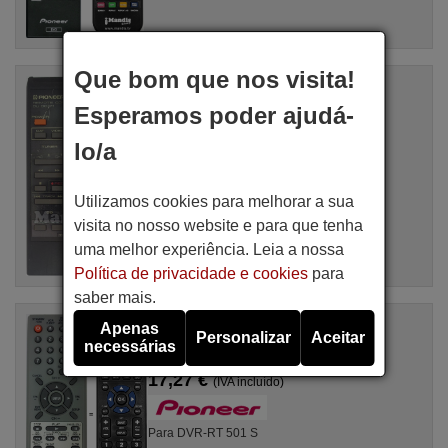
Que bom que nos visita!
Comandos à distância equivalente
CU-DC011
Esperamos poder ajudá-
Artigo disponível em stock
17,27 €
(IVA incluído)
lo/a
Utilizamos cookies para melhorar a sua
visita no nosso website e para que tenha
uma melhor experiência. Leia a nossa
Política de privacidade e cookies
para
saber mais.
Comandos à distância equivalente
Apenas
Personalizar
Aceitar
Pioneer VXX3069
necessárias
Artigo disponível em stock
17,27 €
(IVA incluído)
Para DVR-RT 501 S