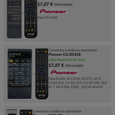
17,27 €
(IVA incluído)
Para PD-5300
Comandos à distância equivalente
Pioneer CU-DC019
Artigo disponível em stock
17,27 €
(IVA incluído)
Para PLZ82, ACCACIA, DCZ75, SZ73,
CUDCO19, CU-DC 019, CU-PD 109, XDZ
62 T, XR-A 500, FZ92L, XDZ 62 M-HI FI
Comandos à distância equivalente