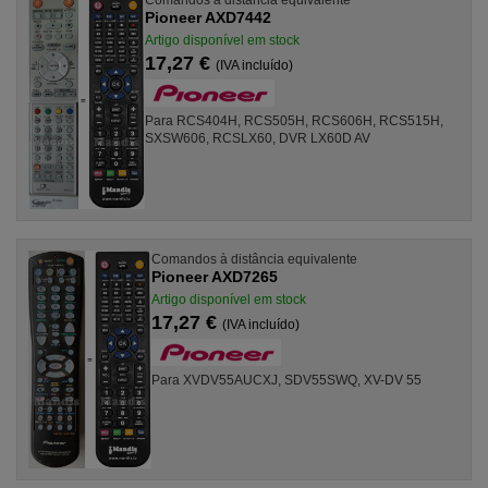
Pioneer AXD7442
Artigo disponível em stock
17,27 €
(IVA incluído)
Para RCS404H, RCS505H, RCS606H, RCS515H,
SXSW606, RCSLX60, DVR LX60D AV
Comandos à distância equivalente
Pioneer AXD7265
Artigo disponível em stock
17,27 €
(IVA incluído)
Para XVDV55AUCXJ, SDV55SWQ, XV-DV 55