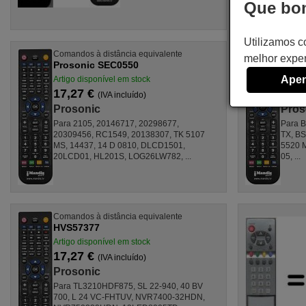
Que bom
Utilizamos c
Comandos à distância equivalente
Comand
melhor exper
Prosonic SEC0550
Pros
Apen
Artigo disponível em stock
Artigo
17,27 €
17,2
(IVA incluído)
Prosonic
Pros
Para 2105, 20146717, 20298677,
Para B
20309456, RC1549, 20138307, TK 5107
TX, B
MS, 14437, 14 D 0810, DLCD1501,
5520 
20LCD01, HL201S, LOG26LW782, ...
05, ...
Comandos à distância equivalente
HVS57377
Artigo disponível em stock
17,27 €
(IVA incluído)
Prosonic
Para TL3210HDF875, SL 22-940, 40 BV
700, L 24 VC-FHTUV, NVR7400-32HDN,