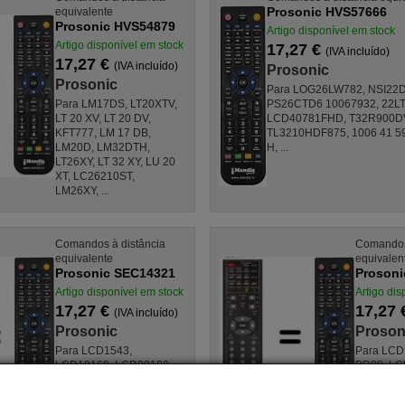
Prosonic HVS57666
equivalente
Prosonic HVS54879
Artigo disponível em stock
Artigo disponível em stock
17,27 €
(IVA incluído)
17,27 €
(IVA incluído)
Prosonic
Prosonic
Para LOG26LW782, NSI22
Para LM17DS, LT20XTV,
PS26CTD6 10067932, 22L
LT 20 XV, LT 20 DV,
LCD40781FHD, T32R900D
KFT777, LM 17 DB,
TL3210HDF875, 1006 41 59
LM20D, LM32DTH,
H, ...
LT26XY, LT 32 XY, LU 20
XT, LC26210ST,
LM26XY, ...
Comandos à distância
Comandos 
equivalente
equivalen
Prosonic SEC14321
Prosoni
Artigo disponível em stock
Artigo dis
17,27 €
17,27
(IVA incluído)
Prosonic
Proson
Para LCD1543,
Para LCD
LCD19169, LCD20180,
BD08, LC
LCD20181, LCD22174,
REFLEXIO
LCD23174, D01, D-01,
TFD2630