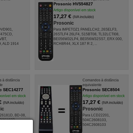
Prosonic HVS54827
Artigo disponível em stock
17,27 €
(IVA incluído)
Prosonic
DVD901,
Para IMPETOZ1 PANELCH2, 26SELF3,
T475CD,
26STLF4 26LF4, S15BT08, TL32LCTI08,
VBT,
BE056W32LP4, BE056W32SS7, ERX 000,
, ALD 1914
RCH8R44, XLX 187 R 2, ...
à distância
Comandos à distância
te
equivalente
c SEC14277
Prosonic SEC8504
ponível em stock
Artigo disponível em stock
 €
17,27 €
(IVA incluído)
(IVA incluído)
ic
Prosonic
26181D, BD-08,
Para LCD22201,
D26182D,
504C2608103,
N, TDD2600,
504C2608103
DVBT,