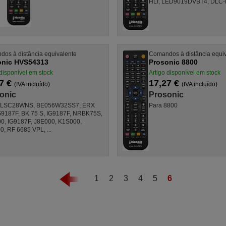
HLI, LED9019DVBT4, DLC
os à distância equivalente
Comandos à distância equi
onic HVS54313
Prosonic 8800
 disponível em stock
Artigo disponível em stock
7 €
17,27 €
(IVA incluído)
(IVA incluído)
onic
Prosonic
PLSC28WNS, BE056W32SS7, ERX
Para 8800
G9187F, BK 75 S, IG9187F, NRBK75S,
, IG9187F, J8E000, K1S000,
, RF 6685 VPL, ...
1
2
3
4
5
6