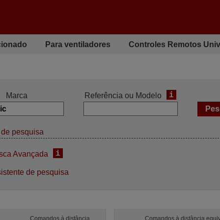
cionado
Para ventiladores
Controles Remotos Univ
i
Marca
Referência ou Modelo
de pesquisa
i
sca Avançada
istente de pesquisa
Comandos à distância
Comandos à distância equi