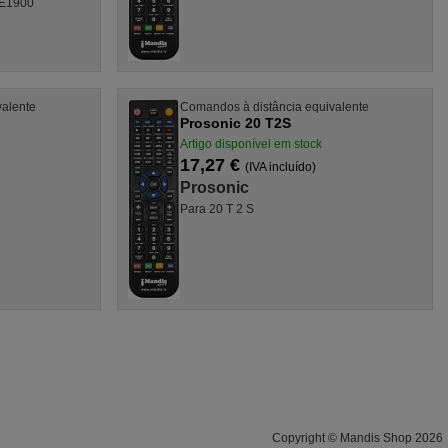
-E1900
valente
Comandos à distância equivalente
Prosonic 20 T2S
Artigo disponível em stock
17,27 €
(IVA incluído)
Prosonic
Para 20 T 2 S
Copyright © Mandis Shop 2026