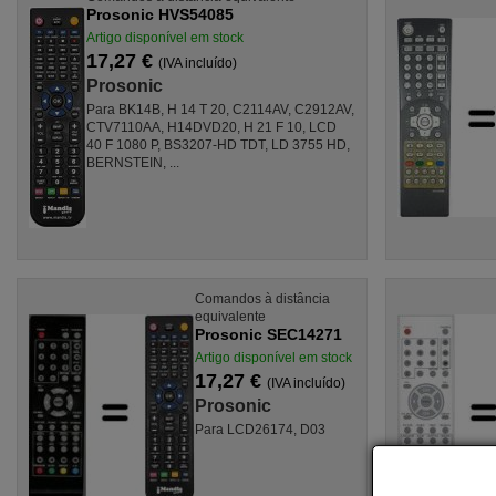
Prosonic HVS54085
Artigo disponível em stock
17,27 €
(IVA incluído)
Prosonic
Para BK14B, H 14 T 20, C2114AV, C2912AV,
CTV7110AA, H14DVD20, H 21 F 10, LCD
40 F 1080 P, BS3207-HD TDT, LD 3755 HD,
BERNSTEIN, ...
Comandos à distância
equivalente
Prosonic SEC14271
Artigo disponível em stock
17,27 €
(IVA incluído)
Prosonic
Para LCD26174, D03