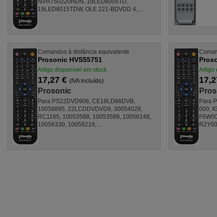
NVR750220HDN, 19LED8005TD,
19LED8015TDW, OLE 221-BDVDD 4, ...
Comandos à distância equivalente
Comand
Prosonic HVS55751
Pros
Artigo disponível em stock
Artigo
17,27 €
17,2
(IVA incluído)
Prosonic
Pros
Para PS22DVD906, CE19LD86DVB,
Para 
10058895, 22LCDDVDVD9, 30054028,
000, I
RC1165, 10053588, 10053589, 10056148,
F6W000
10056330, 10058219, ...
R2Y000