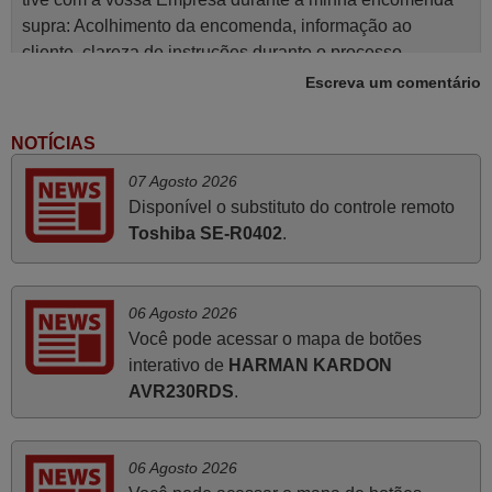
supra: Acolhimento da encomenda, informação ao
cliente, clareza de instruções durante o processo,
qualidade do produto, cumprimento dos prazos A TUDO
Escreva um comentário
ISTO DOU DOU A NOTA MÁXIMA DE 5 ESTRELAS.
Sinceramente, faço votos para que assim continuem, pois
NOTÍCIAS
infelizmente vai sendo raro encontrar Empresas cuja
07 Agosto 2026
relação online com o cliente seja tão prática e eficiente
Disponível o substituto do controle remoto
como a demonstrada por vós. Apresento os meus
Toshiba SE-R0402
.
cumprimentos.
Paulo,
PORTUGAL
06 Agosto 2026
Você pode acessar o mapa de botões
Julho 2025
interativo de
HARMAN KARDON
AVR230RDS
.
A funcionar de imediato. 100%. Obrigado
Domingos Manuel,
PORTUGAL
06 Agosto 2026