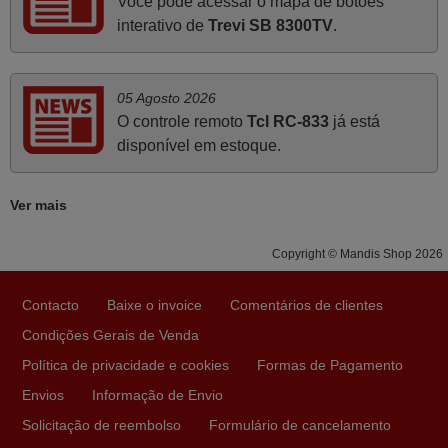
Você pode acessar o mapa de botões
interativo de
Trevi SB 8300TV
.
Abril 2025
O comando veio bem embrulhado e protegido. Fez logo a
emparelhamento com a televisão, sem problemas.
05 Agosto 2026
Funciona na perfeição. Recomendo vivamente este
O controle remoto
Tcl RC-833
já está
produto e este site.
disponível em estoque.
João,
PORTUGAL
Ver mais
Julho 2025
Copyright © Mandis Shop 2026
Ótimo produto!! Não precisa fazer nenhuma
Contacto
Baixe o invoice
Comentários de clientes
programação. Recomendo muito!!
Condições Gerais de Venda
Rudinery,
Política de privacidade e cookies
Formas de Pagamento
PORTUGAL
Envios
Informação de Envio
Solicitação de reembolso
Formulário de cancelamento
Maio 2025