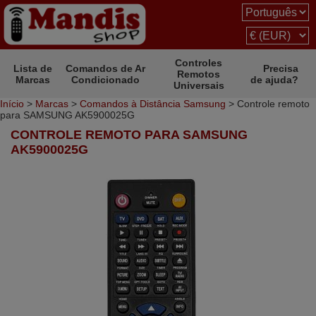
Controles
Lista de
Comandos de Ar
Precisa
Remotos
Marcas
Condicionado
de ajuda?
Universais
Início
>
Marcas
>
Comandos à Distância Samsung
> Controle remoto
para SAMSUNG AK5900025G
CONTROLE REMOTO PARA SAMSUNG
AK5900025G