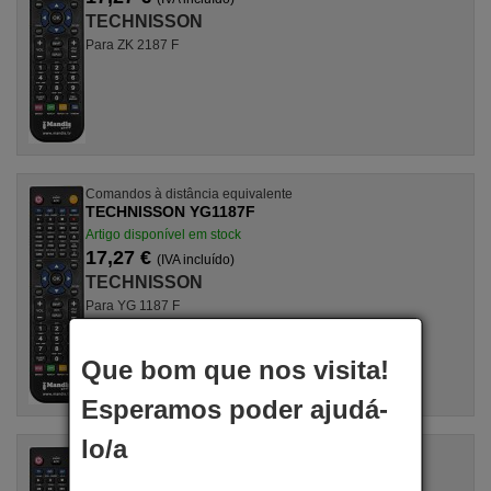
TECHNISSON
Para ZK 2187 F
Comandos à distância equivalente
TECHNISSON YG1187F
Artigo disponível em stock
17,27 €
(IVA incluído)
TECHNISSON
Para YG 1187 F
Que bom que nos visita!
Esperamos poder ajudá-
lo/a
Comandos à distância equivalente
TECHNISSON YG1187