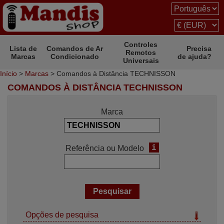
Controles
Lista de
Comandos de Ar
Precisa
Remotos
Marcas
Condicionado
de ajuda?
Universais
Início
>
Marcas
> Comandos à Distância TECHNISSON
COMANDOS À DISTÂNCIA TECHNISSON
Marca
i
Referência ou Modelo
Opções de pesquisa