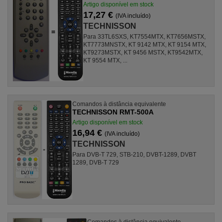
Artigo disponível em stock
17,27 €
(IVA incluído)
TECHNISSON
Para 33TL6SXS, KT7554MTX, KT7656MSTX,
KT7773MNSTX, KT 9142 MTX, KT 9154 MTX,
KT9273MSTX, KT 9456 MSTX, KT9542MTX,
KT 9554 MTX, ...
Comandos à distância equivalente
TECHNISSON RMT-500A
Artigo disponível em stock
16,94 €
(IVA incluído)
TECHNISSON
Para DVB-T 729, STB-210, DVBT-1289, DVBT
1289, DVB-T 729
Comandos à distância equivalente