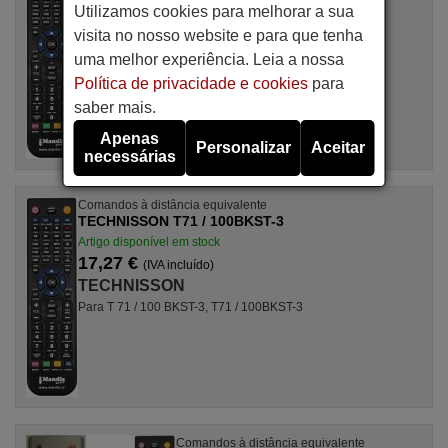
Artigo disponível em stock
Utilizamos cookies para melhorar a sua
17,27 €
(IVA incluído)
visita no nosso website e para que tenha
TECHNISSON
uma melhor experiência. Leia a nossa
Para YG 1187
Política de privacidade e cookies
para
saber mais.
Apenas
Personalizar
Aceitar
necessárias
Comandos à distância equivalente
TECHNISSON T71 / 100BKST-3
Artigo disponível em stock
17,27 €
(IVA incluído)
TECHNISSON
Para T 71 / 100 BKST-3, T71 / 100BKST-3
Comandos à distância equivalente