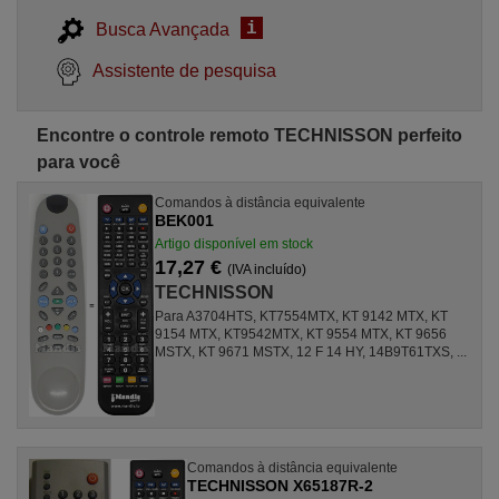
i
Busca Avançada
Assistente de pesquisa
Encontre o controle remoto TECHNISSON perfeito
para você
Comandos à distância equivalente
BEK001
Artigo disponível em stock
17,27 €
(IVA incluído)
TECHNISSON
Para A3704HTS, KT7554MTX, KT 9142 MTX, KT
9154 MTX, KT9542MTX, KT 9554 MTX, KT 9656
MSTX, KT 9671 MSTX, 12 F 14 HY, 14B9T61TXS, ...
Comandos à distância equivalente
TECHNISSON X65187R-2