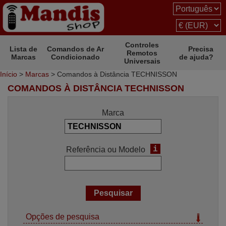
Controles
Lista de
Comandos de Ar
Precisa
Remotos
Marcas
Condicionado
de ajuda?
Universais
Início
>
Marcas
> Comandos à Distância TECHNISSON
COMANDOS À DISTÂNCIA TECHNISSON
Marca
i
Referência ou Modelo
Opções de pesquisa