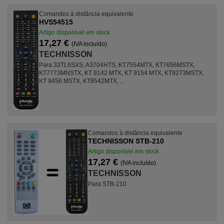
Comandos à distância equivalente
HVS54515
Artigo disponível em stock
17,27 €
(IVA incluído)
TECHNISSON
Para 33TL6SXS, A3704HTS, KT7554MTX, KT7656MSTX,
KT7773MNSTX, KT 9142 MTX, KT 9154 MTX, KT9273MSTX,
KT 9456 MSTX, KT9542MTX, ...
Comandos à distância equivalente
TECHNISSON STB-210
Artigo disponível em stock
17,27 €
(IVA incluído)
TECHNISSON
Para STB-210