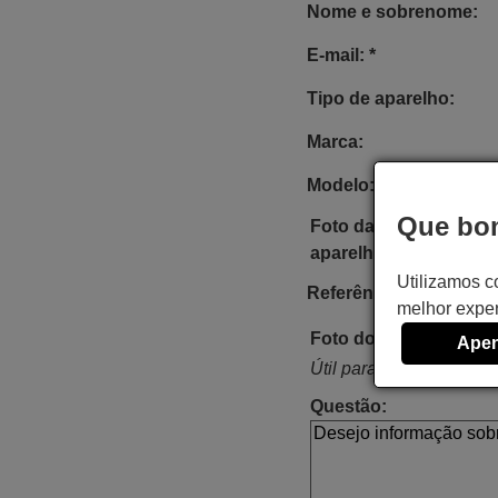
Nome e sobrenome:
E-mail: *
Tipo de aparelho:
Marca:
Modelo:
Que bom
Foto da etiqueta do
aparelho:
Utilizamos c
Referência do comand
melhor exper
Foto do comando:
Apen
Útil para procurar o com
Questão: