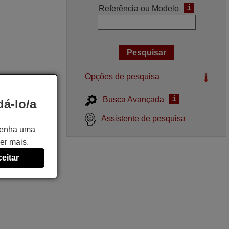
i
Referência ou Modelo
Opções de pesquisa
i
Busca Avançada
á-lo/a
Assistente de pesquisa
 tenha uma
er mais.
eitar