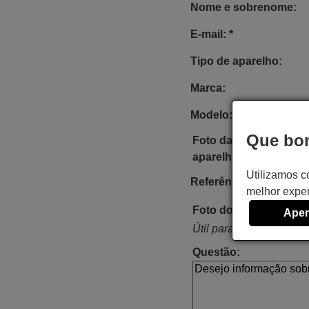
Nome e sobrenome:
E-mail: *
Tipo de aparelho:
Marca:
Modelo:
Que bom
Foto da etiqueta do
aparelho:
Utilizamos c
Referência do comand
melhor exper
Foto do comando:
Apen
Útil para procurar o com
Questão: