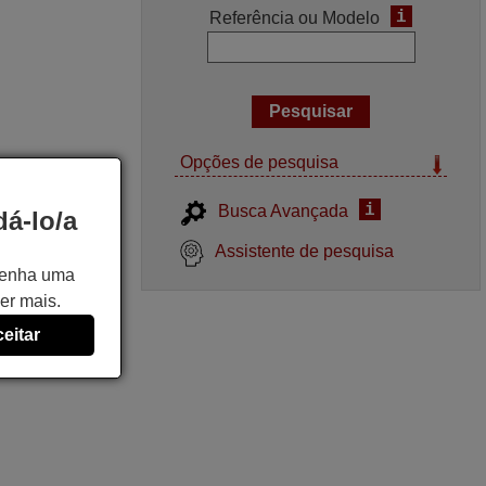
i
Referência ou Modelo
Opções de pesquisa
i
Busca Avançada
á-lo/a
Assistente de pesquisa
 tenha uma
er mais.
eitar