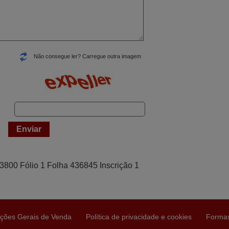
Não consegue ler? Carregue outra imagem
43800 Fólio 1 Folha 436845 Inscrição 1
ções Gerais de Venda
Política de privacidade e cookies
Forma