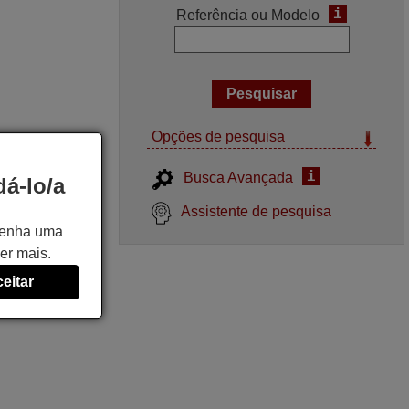
i
Referência ou Modelo
Opções de pesquisa
i
Busca Avançada
á-lo/a
Assistente de pesquisa
 tenha uma
er mais.
eitar