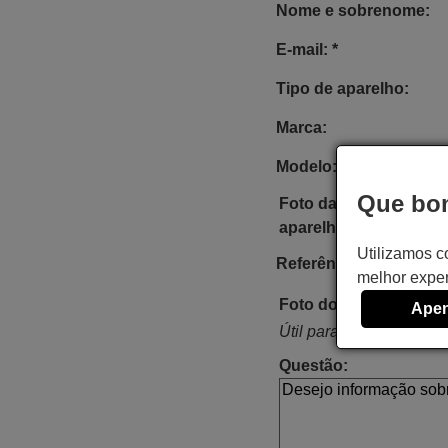
Nome e sobrenome:
E-mail: *
Tipo de aparelho:
Marca:
Modelo:
Que bom
Foto da etiqueta do
aparelho:
Utilizamos c
Referência do comand
melhor exper
Foto do comando:
Apen
Útil para procurar o com
Questão: