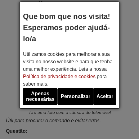
Marca:
Que bom que nos visita!
Modelo:
Esperamos poder ajudá-
lo/a
Foto da etiqueta do
aparelho:
Utilizamos cookies para melhorar a sua
visita no nosso website e para que tenha
Tire uma foto com a câmara do telemóvel
uma melhor experiência. Leia a nossa
Referência do comando:
Política de privacidade e cookies
para
saber mais.
Apenas
Foto do comando:
Personalizar
Aceitar
necessárias
Tire uma foto com a câmara do telemóvel
Útil para procurar o comando e evitar erros.
Questão: