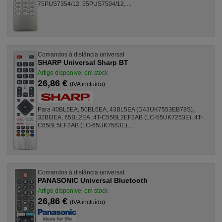
75PUS7354/12, 55PUS7504/12, ...
Comandos à distância universal
SHARP Universal Sharp BT
Artigo disponível em stock
26,86 €
(IVA incluído)
Para 40BL5EA, 50BL6EA, 43BL5EA (D43UK7553EB78S),
32BI3EA, 65BL2EA, 4T-C55BL2EF2AB (LC-55UK7253E), 4T-
C65BL5EF2AB (LC-65UK7553E), ...
Comandos à distância universal
PANASONIC Universal Bluetooth
Artigo disponível em stock
26,86 €
(IVA incluído)