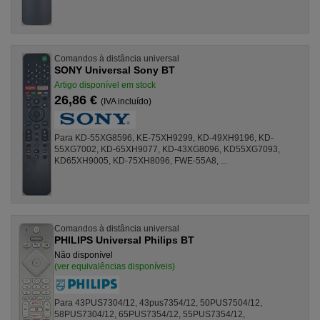
Comandos à distância universal
SONY Universal Sony BT
Artigo disponível em stock
26,86 €
(IVA incluído)
Para KD-55XG8596, KE-75XH9299, KD-49XH9196, KD-
55XG7002, KD-65XH9077, KD-43XG8096, KD55XG7093,
KD65XH9005, KD-75XH8096, FWE-55A8, ...
Comandos à distância universal
PHILIPS Universal Philips BT
Não disponível
(ver equivalências disponíveis)
Para 43PUS7304/12, 43pus7354/12, 50PUS7504/12,
58PUS7304/12, 65PUS7354/12, 55PUS7354/12,