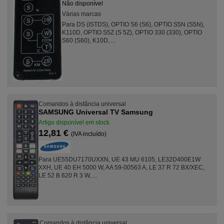
Não disponível
Várias marcas
Para DS (ISTDS), OPTIO S6 (S6), OPTIO S5N (S5N),
K110D, OPTIO S5Z (S 5Z), OPTIO 330 (330), OPTIO
S60 (S60), K10D, ...
Comandos à distância universal
SAMSUNG Universal TV Samsung
Artigo disponível em stock
12,81 €
(IVA incluído)
Para UE55DU7170UXXN, UE 43 MU 6105, LE32D400E1W
XXH, UE 40 EH 5000 W, AA 59-00563 A, LE 37 R 72 BX/XEC,
LE 52 B 620 R 3 W, ...
Comandos à distância universal