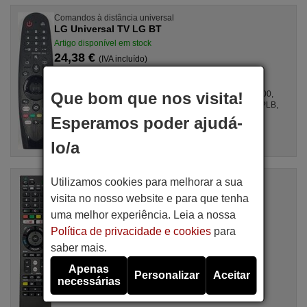
Comandos à distância universal
LG Universal TV LG BT
Artigo disponível em stock
24,38 €
(IVA incluído)
Para OLED65C8, OLED55B8LLA, OLED77W8, 55SK8500,
Que bom que nos visita!
65SK8100, OLED55B8SLC, 49SK8500LLA, 75UK6200PLB,
49SK8500, OLED65B8LLA, 75UK6500, ...
Esperamos poder ajudá-
lo/a
Comandos à distância universal
Utilizamos cookies para melhorar a sua
SONY Universal TV Sony
visita no nosso website e para que tenha
Artigo disponível em stock
uma melhor experiência. Leia a nossa
12,81 €
(IVA incluído)
Política de privacidade e cookies
para
saber mais.
Para KDL-26P300HLCD, KDL-32 EX 503
Apenas
Personalizar
Aceitar
necessárias