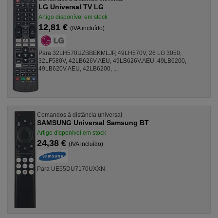
LG Universal TV LG
Artigo disponível em stock
12,81 €
(IVA incluído)
Para 32LH570UZBBEKMLJP, 49LH570V, 26 LG 3050,
32LF580V, 42LB626V.AEU, 49LB626V.AEU, 49LB6200,
49LB620V.AEU, 42LB6200, ...
Comandos à distância universal
SAMSUNG Universal Samsung BT
Artigo disponível em stock
24,38 €
(IVA incluído)
Para UE55DU7170UXXN