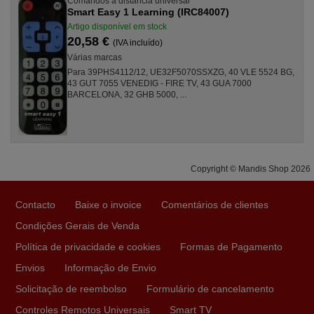
Comandos à distância universal
Smart Easy 1 Learning (IRC84007)
Artigo disponível em stock
20,58 €
(IVA incluído)
Várias marcas
Para 39PHS4112/12, UE32F5070SSXZG, 40 VLE 5524 BG,
43 GUT 7055 VENEDIG - FIRE TV, 43 GUA 7000
BARCELONA, 32 GHB 5000, ...
Copyright © Mandis Shop 2026
Contacto
Baixe o invoice
Comentários de clientes
Condições Gerais de Venda
Política de privacidade e cookies
Formas de Pagamento
Envios
Informação de Envio
Solicitação de reembolso
Formulário de cancelamento
Controles Remotos Universais
Smart TV