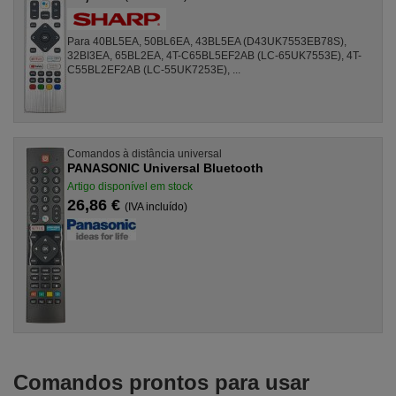
Para 40BL5EA, 50BL6EA, 43BL5EA (D43UK7553EB78S),
32BI3EA, 65BL2EA, 4T-C65BL5EF2AB (LC-65UK7553E), 4T-
C55BL2EF2AB (LC-55UK7253E), ...
Comandos à distância universal
PANASONIC Universal Bluetooth
Artigo disponível em stock
26,86 €
(IVA incluído)
Comandos prontos para usar