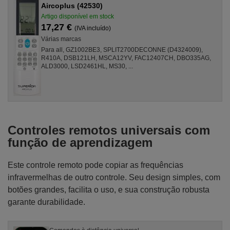
Aircoplus (42530)
Artigo disponível em stock
17,27 €
(IVA incluído)
Várias marcas
Para all, GZ1002BE3, SPLIT2700DECONNE (D4324009),
R410A, DSB121LH, MSCA12YV, FAC12407CH, DBO335AG,
ALD3000, LSD2461HL, MS30, ...
Controles remotos universais com
função de aprendizagem
Este controle remoto pode copiar as frequências
infravermelhas de outro controle. Seu design simples, com
botões grandes, facilita o uso, e sua construção robusta
garante durabilidade.