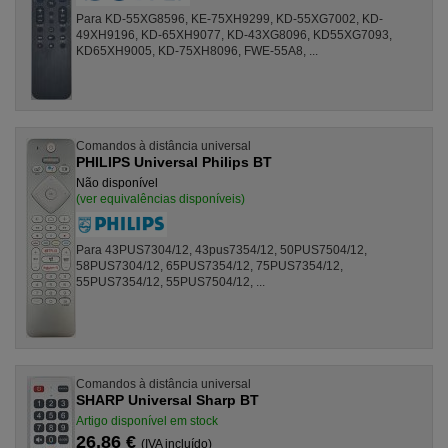
Para KD-55XG8596, KE-75XH9299, KD-55XG7002, KD-
49XH9196, KD-65XH9077, KD-43XG8096, KD55XG7093,
KD65XH9005, KD-75XH8096, FWE-55A8, ...
Comandos à distância universal
PHILIPS Universal Philips BT
Não disponível
(ver equivalências disponíveis)
Para 43PUS7304/12, 43pus7354/12, 50PUS7504/12,
58PUS7304/12, 65PUS7354/12, 75PUS7354/12,
55PUS7354/12, 55PUS7504/12, ...
Comandos à distância universal
SHARP Universal Sharp BT
Artigo disponível em stock
26,86 €
(IVA incluído)