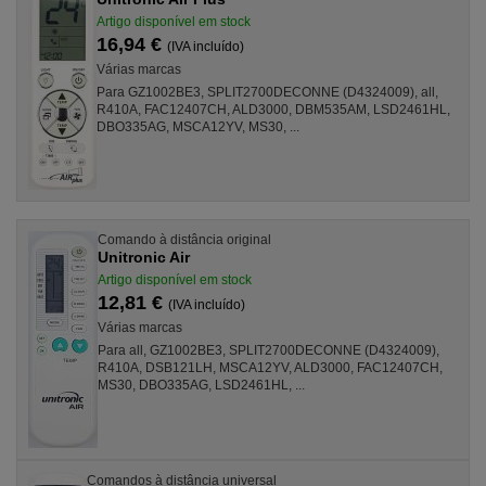
Artigo disponível em stock
16,94 €
(IVA incluído)
Várias marcas
Para GZ1002BE3, SPLIT2700DECONNE (D4324009), all,
R410A, FAC12407CH, ALD3000, DBM535AM, LSD2461HL,
DBO335AG, MSCA12YV, MS30, ...
Comando à distância original
Unitronic Air
Artigo disponível em stock
12,81 €
(IVA incluído)
Várias marcas
Para all, GZ1002BE3, SPLIT2700DECONNE (D4324009),
R410A, DSB121LH, MSCA12YV, ALD3000, FAC12407CH,
MS30, DBO335AG, LSD2461HL, ...
Comandos à distância universal