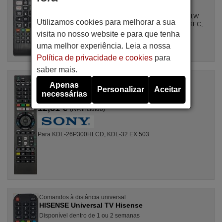
Para UE55DU7170UXXN, UE 43 MU 6105, LE32D400E1W
Utilizamos cookies para melhorar a sua
XXH, UE 40 EH 5000 W, AA 59-00563 A, LE 37 R 72 BX/XEC,
LE 52 B 620 R 3 W, ...
visita no nosso website e para que tenha
uma melhor experiência. Leia a nossa
Política de privacidade e cookies
para
saber mais.
Comandos à distância universal
Apenas
SONY Universal TV Sony
Personalizar
Aceitar
necessárias
Artigo disponível em stock
12,81 €
(IVA incluído)
Para KDL-26P300HLCD, KDL-32 EX 503
Comandos à distância universal
HISENSE Universal TV Hisense
Disponível dentro de 1 ou 2 semanas