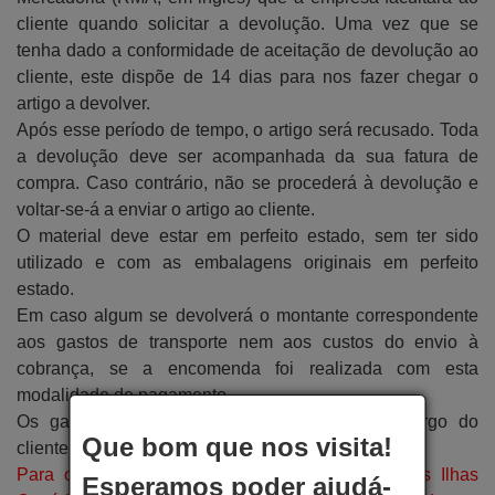
cliente quando solicitar a devolução. Uma vez que se
tenha dado a conformidade de aceitação de devolução ao
cliente, este dispõe de 14 dias para nos fazer chegar o
artigo a devolver.
Após esse período de tempo, o artigo será recusado. Toda
a devolução deve ser acompanhada da sua fatura de
compra. Caso contrário, não se procederá à devolução e
voltar-se-á a enviar o artigo ao cliente.
O material deve estar em perfeito estado, sem ter sido
utilizado e com as embalagens originais em perfeito
estado.
Em caso algum se devolverá o montante correspondente
aos gastos de transporte nem aos custos do envio à
cobrança, se a encomenda foi realizada com esta
modalidade de pagamento.
Os gastos de devolução do artigo ficarão a cargo do
Que bom que nos visita!
cliente.
Para o caso das encomendas enviadas para as Ilhas
Esperamos poder ajudá-