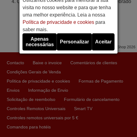
Utilizamos cookies para melhorar a sua
O controle remoto está com defeito ou está quebrado
visita no nosso website e para que tenha
uma melhor experiência. Leia a nossa
Política de privacidade e cookies
para
saber mais.
Apenas
Personalizar
Aceitar
necessárias
Copyright © Mandis Shop 2026
Contacto
Baixe o invoice
Comentários de clientes
Condições Gerais de Venda
Política de privacidade e cookies
Formas de Pagamento
Envios
Informação de Envio
Solicitação de reembolso
Formulário de cancelamento
Controles Remotos Universais
Smart TV
Controles remotos universais por 5 €
Comandos para hotéis