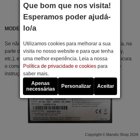
Que bom que nos visita!
Esperamos poder ajudá-
lo/a
MODELO
Utilizamos cookies para melhorar a sua
Se não sabe a referência do seu comando à distância, na
visita no nosso website e para que tenha
parte de trás ou inferior do aparelho (TV, TDT, Blu-ray,
uma melhor experiência. Leia a nossa
etc.), encontrará o número do modelo para o qual procura
Política de privacidade e cookies
para
o comando. Também pode encontrá-lo no manual de
saber mais.
instruções.
Apenas
Personalizar
Aceitar
necessárias
Copyright © Mandis Shop 2026