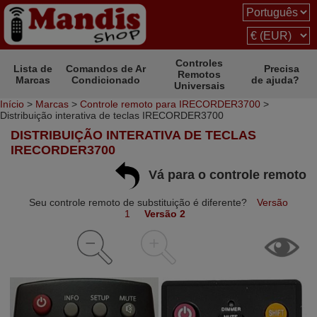
Controles
Lista de
Comandos de Ar
Precisa
Remotos
Marcas
Condicionado
de ajuda?
Universais
Início
>
Marcas
>
Controle remoto para IRECORDER3700
>
Distribuição interativa de teclas IRECORDER3700
DISTRIBUIÇÃO INTERATIVA DE TECLAS
IRECORDER3700
Vá para o controle remoto
Seu controle remoto de substituição é diferente?
Versão
1
Versão 2