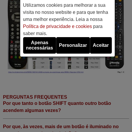
Utilizamos cookies para melhorar a sua
visita no nosso website e para que tenha
uma melhor experiência. Leia a nossa
Política de privacidade e cookies
para
saber mais.
Apenas
Personalizar
Aceitar
necessárias
PERGUNTAS FREQUENTES
Por que tanto o botão SHIFT quanto outro botão
acendem algumas vezes?
Por que, às vezes, mais de um botão é iluminado no