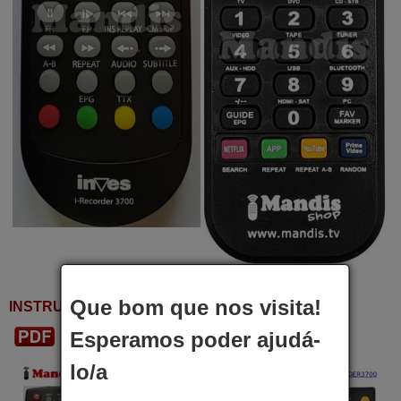
Que bom que nos visita!
INSTRUÇÕES DE USO
Esperamos poder ajudá-
Baixar PDF
lo/a