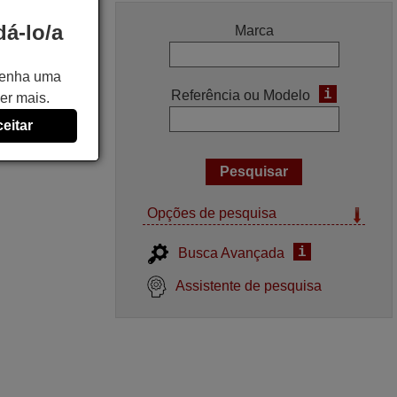
á-lo/a
Marca
 tenha uma
i
Referência ou Modelo
er mais.
eitar
Opções de pesquisa
i
Busca Avançada
Assistente de pesquisa