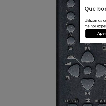
Que bom
Utilizamos c
melhor exper
Apen