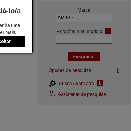
á-lo/a
Marca
 tenha uma
i
Referência ou Modelo
er mais.
eitar
Opções de pesquisa
i
Busca Avançada
Assistente de pesquisa