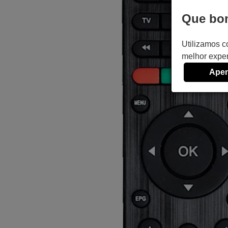
Que bom
Utilizamos c
melhor exper
Apen