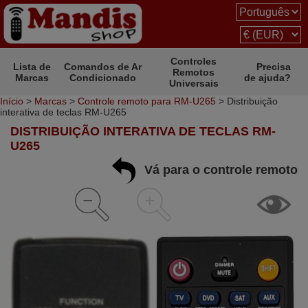
Controles
Lista de
Comandos de Ar
Precisa
Remotos
Marcas
Condicionado
de ajuda?
Universais
Início
>
Marcas
>
Controle remoto para RM-U265
> Distribuição
interativa de teclas RM-U265
DISTRIBUIÇÃO INTERATIVA DE TECLAS RM-
U265
Vá para o controle remoto