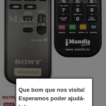
Que bom que nos visita!
Esperamos poder ajudá-
INSTRUÇÕES DE USO
Baixar PDF