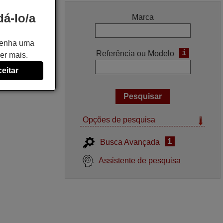
á-lo/a
Marca
 tenha uma
i
Referência ou Modelo
er mais.
eitar
Opções de pesquisa
i
Busca Avançada
Assistente de pesquisa