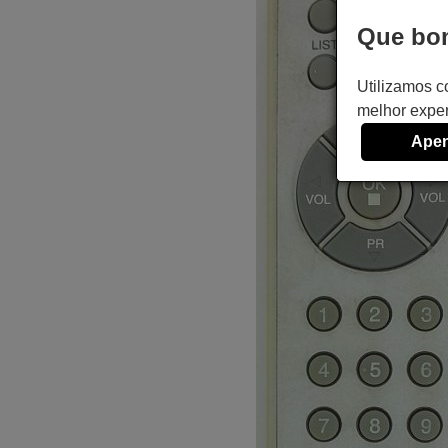
Que bom
Utilizamos c
melhor exper
Apen