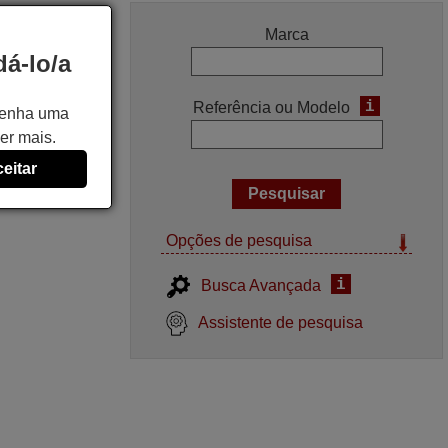
Marca
á-lo/a
i
Referência ou Modelo
 tenha uma
er mais.
eitar
Opções de pesquisa
i
Busca Avançada
Assistente de pesquisa