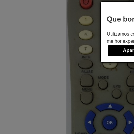
Que bom
Utilizamos c
melhor exper
Apen