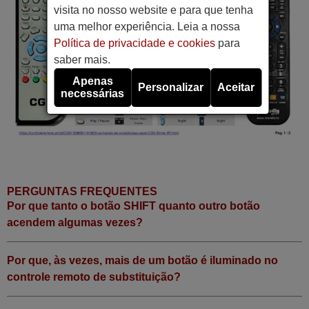
visita no nosso website e para que tenha
uma melhor experiência. Leia a nossa
Política de privacidade e cookies
para
saber mais.
Apenas
Personalizar
Aceitar
necessárias
PERGUNTAS FREQUENTES
Por que tanto o botão SHIFT quanto outro botão
acendem algumas vezes?
Por que, às vezes, mais de um botão é iluminado no
controle remoto de substituição?