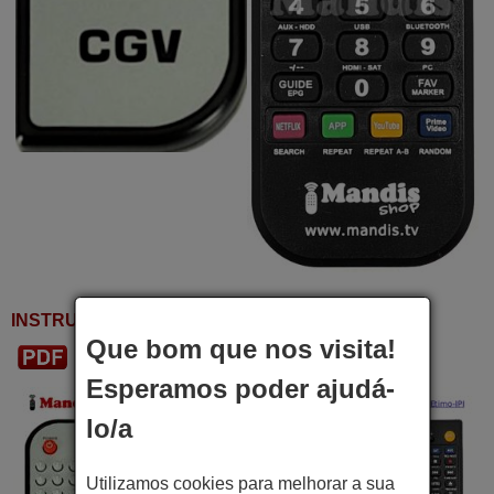
INSTRUÇÕES DE USO
Que bom que nos visita!
Baixar PDF
Esperamos poder ajudá-
lo/a
Utilizamos cookies para melhorar a sua