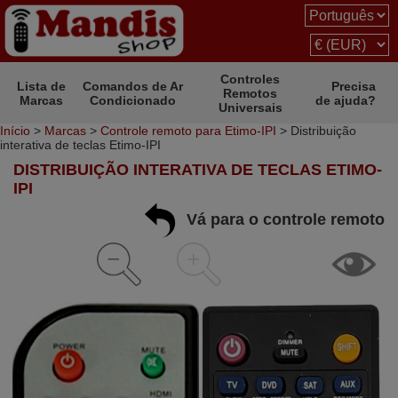
Controles
Lista de
Comandos de Ar
Precisa
Remotos
Marcas
Condicionado
de ajuda?
Universais
Início
>
Marcas
>
Controle remoto para Etimo-IPI
> Distribuição
interativa de teclas Etimo-IPI
DISTRIBUIÇÃO INTERATIVA DE TECLAS ETIMO-
IPI
Vá para o controle remoto