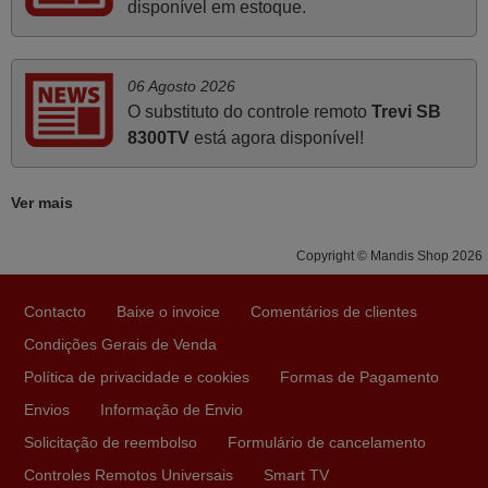
disponível em estoque.
PORTUGAL
Junho 2025
06 Agosto 2026
O substituto do controle remoto
Trevi SB
Já recebi o comando bem embalado mas não é de
8300TV
está agora disponível!
origem mas trabalha bem, obrigada!..
Francisco Alexandre,
Ver mais
PORTUGAL
Copyright © Mandis Shop 2026
Abril 2025
O comando veio bem embrulhado e protegido. Fez logo a
Contacto
Baixe o invoice
Comentários de clientes
emparelhamento com a televisão, sem problemas.
Condições Gerais de Venda
Funciona na perfeição. Recomendo vivamente este
Política de privacidade e cookies
Formas de Pagamento
produto e este site.
Envios
Informação de Envio
João,
Solicitação de reembolso
Formulário de cancelamento
PORTUGAL
Controles Remotos Universais
Smart TV