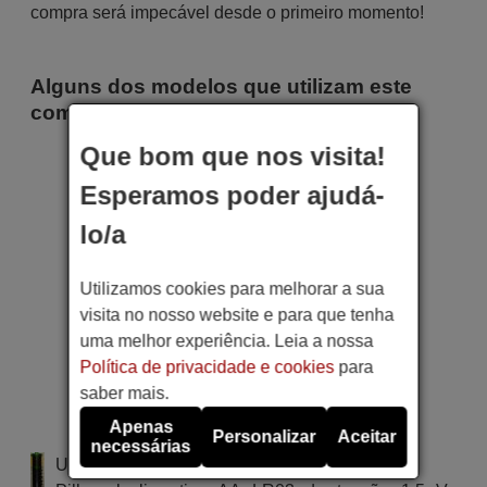
compra será impecável desde o primeiro momento!
Alguns dos modelos que utilizam este
comando são
Que bom que nos visita!
Luxor 10099063
(LED49FSWB)
Esperamos poder ajudá-
Luxor 10099074
(LED42FSWB)
Luxor 10099075
lo/a
(LED48FSWB)
Luxor 10099078
(LED55FSWB)
Utilizamos cookies para melhorar a sua
Luxor 10101055 (LED55FSBI)
Luxor 10102442
visita no nosso website e para que tenha
(LUNB40UHD4K)
uma melhor experiência. Leia a nossa
Luxor 10102805 (LED55DBI)
Luxor 10103826 (LED43FSB)
Política de privacidade e cookies
para
Luxor 10104151
saber mais.
(LED43FSWB)
Luxor LED42FSB
Apenas
Luxor LED55FSB
Personalizar
Aceitar
necessárias
Utiliza 2 pilhas do tipo AAA