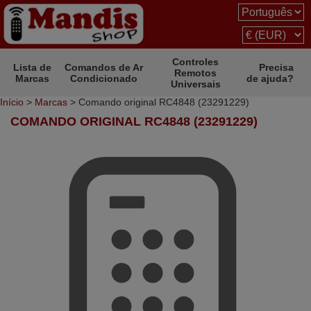
Controles
Lista de
Comandos de Ar
Precisa
Remotos
Marcas
Condicionado
de ajuda?
Universais
Início
>
Marcas
> Comando original RC4848 (23291229)
COMANDO ORIGINAL RC4848 (23291229)