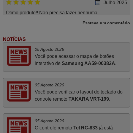
Julho 2025
Ótimo produto!! Não precisa fazer nenhuma
programação. Recomendo muito!!
Escreva um comentário
Rudinery,
PORTUGAL
NOTÍCIAS
05 Agosto 2026
Maio 2025
Você pode acessar o mapa de botões
interativo de
Samsung AA59-00382A
.
Bom dia. Estou extremamente satisfeita com o comando
e seu funcionamento perfeito, a rapidez na entrega e a
vossa eficiência no processo. Gostaria de salientar que
05 Agosto 2026
foi de extrema importância a vossa informação acerca de
Você pode verificar o layout do teclado do
como usar o comando sem usar por marca mas
controle remoto
TAKARA VRT-199
.
passando pelos códigos. Ninguém em loja nenhuma me
tinha explicado como funcionar. Apenas diziam que
tinham comandos universais mas podiam não funcionar.
05 Agosto 2026
Muito obrigada.
O controle remoto
Tcl RC-833
já está
Edite,