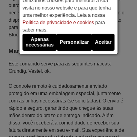
Utilizamos cookies para melhorar a sua
outros que usam Bluetooth. Para as teclas IR, é
visita no nosso website e para que tenha
necessário ter visão direta entre o controle remoto e o
uma melhor experiência. Leia a nossa
dispositivo, sendo preciso apontar o controle remoto
Política de privacidade e cookies
para
para ele. Em contraste, as funções que usam
saber mais.
Bluetooth não têm essa limitação.
Apenas
Personalizar
Aceitar
necessárias
Marcas
Este comando serve para as seguintes marcas:
Grundig
,
Vestel
,
ok.
O controle remoto é cuidadosamente enviado
protegido em uma embalagem especial, juntamente
com as pilhas necessárias (se solicitadas). O envio é
rápido e seguro, garantindo que chegue às suas
mãos dentro do prazo de entrega indicado. Além
disso, você receberá a comodidade de receber sua
fatura diretamente em seu e-mail. Sua experiência de