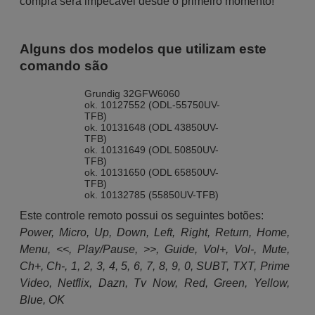
compra será impecável desde o primeiro momento!
Alguns dos modelos que utilizam este
comando são
Grundig 32GFW6060
ok. 10127552 (ODL-55750UV-
TFB)
ok. 10131648 (ODL 43850UV-
TFB)
ok. 10131649 (ODL 50850UV-
TFB)
ok. 10131650 (ODL 65850UV-
TFB)
ok. 10132785 (55850UV-TFB)
Este controle remoto possui os seguintes botões:
Power, Micro, Up, Down, Left, Right, Return, Home,
Menu, <<, Play/Pause, >>, Guide, Vol+, Vol-, Mute,
Ch+, Ch-, 1, 2, 3, 4, 5, 6, 7, 8, 9, 0, SUBT, TXT, Prime
Video, Netflix, Dazn, Tv Now, Red, Green, Yellow,
Blue, OK