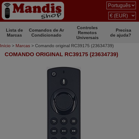
Controles
Lista de
Comandos de Ar
Precisa
Remotos
Marcas
Condicionado
de ajuda?
Universais
Início
>
Marcas
> Comando original RC39175 (23634739)
COMANDO ORIGINAL RC39175 (23634739)