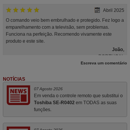
Abril 2025
O comando veio bem embrulhado e protegido. Fez logo a
emparelhamento com a televisão, sem problemas.
Funciona na perfeição. Recomendo vivamente este
produto e este site.
João,
PORTUGAL
Escreva um comentário
Junho 2025
NOTÍCIAS
Já recebi o comando bem embalado mas não é de
07 Agosto 2026
origem mas trabalha bem, obrigada!..
Em venda o controle remoto que substitui o
Francisco Alexandre,
Toshiba SE-R0402
em TODAS as suas
PORTUGAL
funções.
Novembro 2025
07 Agosto 2026