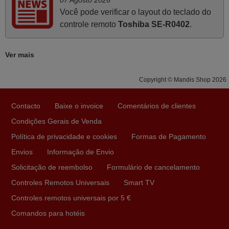
Muito atenciosos. Funciona na perfeição. Obrigado
Você pode verificar o layout do teclado do
Manuela,
controle remoto
Toshiba SE-R0402
.
PORTUGAL
Ver mais
Maio 2025
Copyright © Mandis Shop 2026
Bom dia. Estou extremamente satisfeita com o comando
e seu funcionamento perfeito, a rapidez na entrega e a
Contacto
Baixe o invoice
Comentários de clientes
vossa eficiência no processo. Gostaria de salientar que
Condições Gerais de Venda
foi de extrema importância a vossa informação acerca de
como usar o comando sem usar por marca mas
Política de privacidade e cookies
Formas de Pagamento
passando pelos códigos. Ninguém em loja nenhuma me
Envios
Informação de Envio
tinha explicado como funcionar. Apenas diziam que
Solicitação de reembolso
Formulário de cancelamento
tinham comandos universais mas podiam não funcionar.
Controles Remotos Universais
Smart TV
Muito obrigada.
Controles remotos universais por 5 €
Edite,
PORTUGAL
Comandos para hotéis