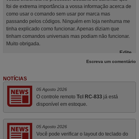
foi de extrema importância a vossa informação acerca de
como usar o comando sem usar por marca mas
passando pelos códigos. Ninguém em loja nenhuma me
tinha explicado como funcionar. Apenas diziam que
tinham comandos universais mas podiam não funcionar.
Muito obrigada.
Edite,
PORTUGAL
Escreva um comentário
NOTÍCIAS
Julho 2025
05 Agosto 2026
Ótimo produto!! Não precisa fazer nenhuma
O controle remoto
Tcl RC-833
já está
programação. Recomendo muito!!
disponível em estoque.
Rudinery,
PORTUGAL
05 Agosto 2026
Julho 2025
Você pode verificar o layout do teclado do