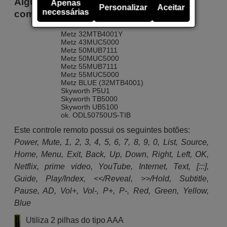
Alguns dos modelos que utilizam este
Apenas
Personalizar
Aceitar
necessárias
comando são
Metz 32MTB4001Y
Metz 43MUC5000
Metz 50MUB7111
Metz 50MUC5000
Metz 55MUB7111
Metz 55MUC5000
Metz BLUE (32MTB4001)
Skyworth P5U1
Skyworth TB5000
Skyworth UB5100
ok. ODL50750US-TIB
Este controle remoto possui os seguintes botões:
Power, Mute, 1, 2, 3, 4, 5, 6, 7, 8, 9, 0, List, Source,
Home, Menu, Exit, Back, Up, Down, Right, Left, OK,
Netflix, prime video, YouTube, Internet, Text, [:::],
Guide, Play/Index, <</Reveal, >>/Hold, Subtitle,
Pause, AD, Vol+, Vol-, P+, P-, Red, Green, Yellow,
Blue
Utiliza 2 pilhas do tipo AAA