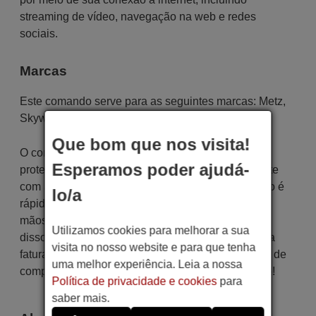
streaming de vídeo, navegação na web e redes
sociais.
Marcas
Este comando serve para as seguintes marcas:
Metz
,
Skyworth
,
ok.
Que bom que nos visita!
O controle remoto é cuidadosamente enviado
Esperamos poder ajudá-
protegido em uma embalagem especial, juntamente
com as pilhas necessárias (se solicitadas). O envio é
lo/a
rápido e seguro, garantindo que chegue às suas
mãos dentro do prazo de entrega indicado. Além
Utilizamos cookies para melhorar a sua
disso, você receberá a comodidade de receber sua
visita no nosso website e para que tenha
fatura diretamente em seu e-mail. Sua experiência de
uma melhor experiência. Leia a nossa
compra será impecável desde o primeiro momento!
Política de privacidade e cookies
para
saber mais.