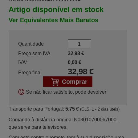
Artigo disponível em stock
Ver Equivalentes Mais Baratos
Quantidade
Preço sem IVA
32,98
€
IVA*
0,00
€
32,98
€
Preço final
Comprar
Se não ficar satisfeito, pode devolver
Transporte para Portugal:
5,75 €
(GLS, 1 - 2 dias úteis)
Comando à distância original N030107000670001
que serve para televisores.
Com este controlo remoto, tem à sua disposição uma