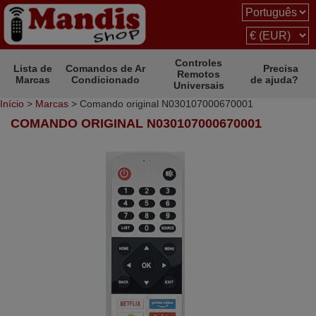
Controles
Lista de
Comandos de Ar
Precisa
Remotos
Marcas
Condicionado
de ajuda?
Universais
Início
>
Marcas
> Comando original N030107000670001
COMANDO ORIGINAL N030107000670001