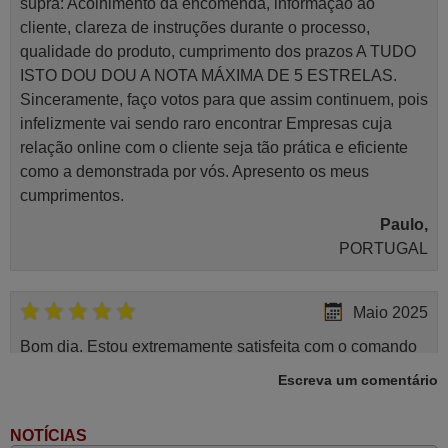
supra: Acolhimento da encomenda, informação ao
cliente, clareza de instruções durante o processo,
qualidade do produto, cumprimento dos prazos A TUDO
ISTO DOU DOU A NOTA MÁXIMA DE 5 ESTRELAS.
Sinceramente, faço votos para que assim continuem, pois
infelizmente vai sendo raro encontrar Empresas cuja
relação online com o cliente seja tão prática e eficiente
como a demonstrada por vós. Apresento os meus
cumprimentos.
Paulo,
PORTUGAL
Maio 2025
Bom dia. Estou extremamente satisfeita com o comando
e seu funcionamento perfeito, a rapidez na entrega e a
Escreva um comentário
vossa eficiência no processo. Gostaria de salientar que
foi de extrema importância a vossa informação acerca de
NOTÍCIAS
como usar o comando sem usar por marca mas