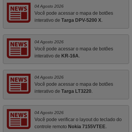
passando pelos códigos. Ninguém em loja nenhuma me
04 Agosto 2026
tinha explicado como funcionar. Apenas diziam que
Você pode acessar o mapa de botões
tinham comandos universais mas podiam não funcionar.
interativo de
Targa DPV-5200 X
.
Muito obrigada.
Edite,
04 Agosto 2026
PORTUGAL
Você pode acessar o mapa de botões
interativo de
KR-16A
.
Julho 2025
A funcionar de imediato. 100%. Obrigado
04 Agosto 2026
Domingos Manuel,
Você pode acessar o mapa de botões
PORTUGAL
interativo de
Targa LT3220
.
Junho 2025
04 Agosto 2026
Já recebi o comando bem embalado mas não é de
Você pode verificar o layout do teclado do
origem mas trabalha bem, obrigada!..
controle remoto
Nokia 7155VTEE
.
Francisco Alexandre,