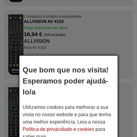
Comandos à distância equivalente
ALLVISION AV 4102
Artigo disponível em stock
16,94 €
(IVA incluído)
ALLVISION
Para AV 4102
Que bom que nos visita!
Esperamos poder ajudá-
Comandos à distância equivalente
lo/a
ALLVISION AV 5400 P
Artigo disponível em stock
16,94 €
Utilizamos cookies para melhorar a sua
(IVA incluído)
ALLVISION
visita no nosso website e para que tenha
Para AV5400P
uma melhor experiência. Leia a nossa
Política de privacidade e cookies
para
saber mais.