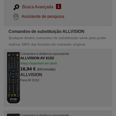
i
Busca Avançada
Assistente de pesquisa
Comandos de substituição ALLVISION
Qualquer destes comandos de substituição serve para poder
realizar 100% das funções do comando original
Comandos à distância equivalente
ALLVISION AV 6102
Artigo disponível em stock
16,94 €
(IVA incluído)
ALLVISION
Para AV 6102
Comandos à distância equivalente