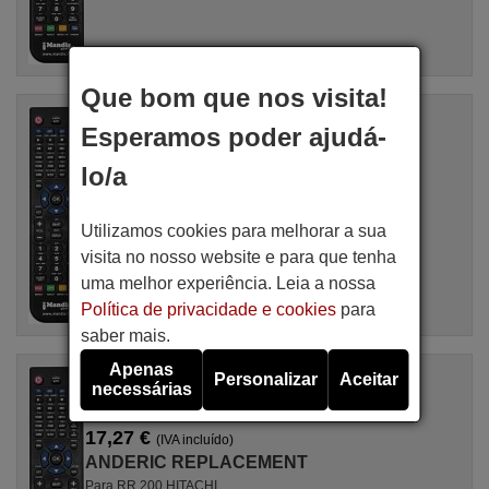
Que bom que nos visita!
Comandos à distância equivalente
Esperamos poder ajudá-
ANDERIC REPLACEMENT RR5713HITACHI
Artigo disponível em stock
lo/a
17,27 €
(IVA incluído)
ANDERIC REPLACEMENT
Para RR 5713 HITACHI
Utilizamos cookies para melhorar a sua
visita no nosso website e para que tenha
uma melhor experiência. Leia a nossa
Política de privacidade e cookies
para
saber mais.
Apenas
Comandos à distância equivalente
Personalizar
Aceitar
necessárias
ANDERIC REPLACEMENT RR200HITACHI
Artigo disponível em stock
17,27 €
(IVA incluído)
ANDERIC REPLACEMENT
Para RR 200 HITACHI