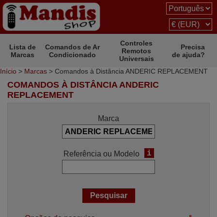
Controles
Lista de
Comandos de Ar
Precisa
Remotos
Marcas
Condicionado
de ajuda?
Universais
Início
>
Marcas
> Comandos à Distância ANDERIC REPLACEMENT
COMANDOS À DISTÂNCIA ANDERIC
REPLACEMENT
Marca
i
Referência ou Modelo