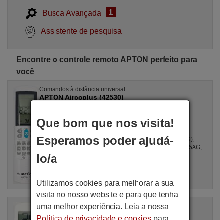
i
Busca Avançada
Assistente de pesquisa
Encontre o controle remoto APTON perfeito para
você
Comandos à distância universal
APTON Aircoplus (42530)
Artigo disponível em stock
17,27 €
(IVA incluído)
Que bom que nos visita!
APTON
Esperamos poder ajudá-
Para all, GZ1002BE3, SPLIT2700DECONNE (D4324009),
R410A, DSB121LH, MSCA12YV, FAC12407CH, DBO335AG,
ALD3000, LSD2461HL, MS30, ...
lo/a
Utilizamos cookies para melhorar a sua
visita no nosso website e para que tenha
uma melhor experiência. Leia a nossa
Comando à distância original
APTON Unitronic Air Plus
Política de privacidade e cookies
para