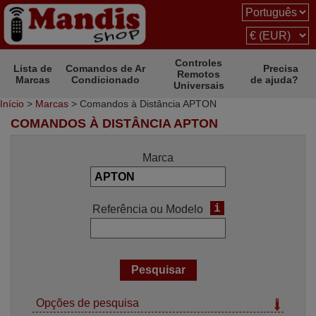
Controles
Lista de
Comandos de Ar
Precisa
Remotos
Marcas
Condicionado
de ajuda?
Universais
Início
>
Marcas
> Comandos à Distância APTON
COMANDOS À DISTÂNCIA APTON
Marca
i
Referência ou Modelo
Opções de pesquisa