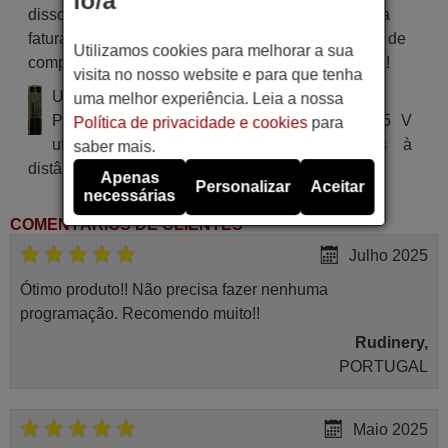
lo/a
disso, você receberá a comodidade de receber sua
fatura diretamente em seu e-mail. Sua experiência de
Utilizamos cookies para melhorar a sua
compra será impecável desde o primeiro momento!
visita no nosso website e para que tenha
Utiliza 2 pilhas do tipo AA
uma melhor experiência. Leia a nossa
Pilha alcalina tipo AA LR06 de tensão 1.5 V
Política de privacidade e cookies
para
utilizada em alguns tipos de comandos à
saber mais.
distância.
Apenas
Personalizar
Aceitar
necessárias
COMENTÁRIOS DE CLIENTES
Julho 2025
Ótimo produto!! Não precisa fazer nenhuma
programação. Recomendo muito!!
Rudinery,
PORTUGAL
Maio 2025