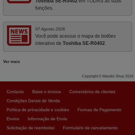
Toshiba SE-R0402
em TODAS as suas
Julho 2025
funções.
A funcionar de imediato. 100%. Obrigado
Domingos Manuel,
07 Agosto 2026
PORTUGAL
Você pode acessar o mapa de botões
interativo de
Toshiba SE-R0402
.
Março 2026
Ver mais
Boa noite. Dando correspondência ao solicitado no corpo
do vosso email supra sobre a minha opinião, quero
Copyright © Mandis Shop 2026
deixar aqui o meu testemunho sobre a experiência que
tive com a vossa Empresa durante a minha encomenda
Contacto
Baixe o invoice
Comentários de clientes
supra: Acolhimento da encomenda, informação ao
cliente, clareza de instruções durante o processo,
Condições Gerais de Venda
qualidade do produto, cumprimento dos prazos A TUDO
Política de privacidade e cookies
Formas de Pagamento
ISTO DOU DOU A NOTA MÁXIMA DE 5 ESTRELAS.
Envios
Informação de Envio
Sinceramente, faço votos para que assim continuem, pois
Solicitação de reembolso
Formulário de cancelamento
infelizmente vai sendo raro encontrar Empresas cuja