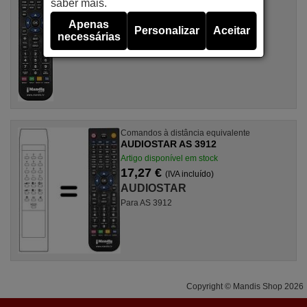
saber mais.
17,27 €
(IVA incluído)
Apenas
AUDIOSTAR
Personalizar
Aceitar
necessárias
Para AS 3912 II
Comandos à distância equivalente
AUDIOSTAR AS 3912
Artigo disponível em stock
17,27 €
(IVA incluído)
AUDIOSTAR
Para AS 3912
Copyright © Mandis Shop 2026