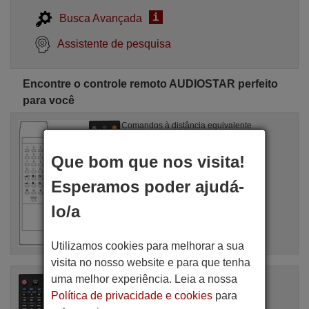
i
Busca Avançada
Assistente de pesquisa
Encontre o controle remoto AUDIOSTAR perfeito
para você
Comandos à distância equivalente
REMCON539
Artigo disponível em stock
Que bom que nos visita!
17,27 €
(IVA incluído)
AUDIOSTAR
Esperamos poder ajudá-
lo/a
Utilizamos cookies para melhorar a sua
visita no nosso website e para que tenha
uma melhor experiência. Leia a nossa
Comandos à distância equivalente
AUDIOSTAR AS 3912 II
Política de privacidade e cookies
para
Artigo disponível em stock