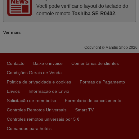
Março 2026
Você pode verificar o layout do teclado do
controle remoto
Toshiba SE-R0402
.
Boa noite. Dando correspondência ao solicitado no corpo
do vosso email supra sobre a minha opinião, quero
deixar aqui o meu testemunho sobre a experiência que
Ver mais
tive com a vossa Empresa durante a minha encomenda
supra: Acolhimento da encomenda, informação ao
Copyright © Mandis Shop 2026
cliente, clareza de instruções durante o processo,
qualidade do produto, cumprimento dos prazos A TUDO
Contacto
Baixe o invoice
Comentários de clientes
ISTO DOU DOU A NOTA MÁXIMA DE 5 ESTRELAS.
Condições Gerais de Venda
Sinceramente, faço votos para que assim continuem, pois
infelizmente vai sendo raro encontrar Empresas cuja
Política de privacidade e cookies
Formas de Pagamento
relação online com o cliente seja tão prática e eficiente
Envios
Informação de Envio
como a demonstrada por vós. Apresento os meus
Solicitação de reembolso
Formulário de cancelamento
cumprimentos.
Controles Remotos Universais
Smart TV
Paulo,
Controles remotos universais por 5 €
PORTUGAL
Comandos para hotéis