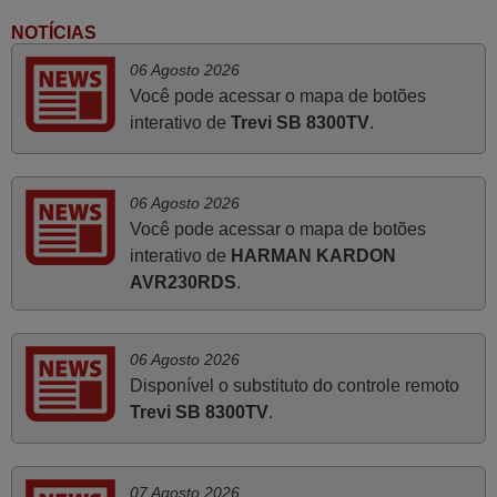
Francisco Alexandre,
NOTÍCIAS
PORTUGAL
06 Agosto 2026
Você pode acessar o mapa de botões
interativo de
Trevi SB 8300TV
.
Maio 2025
Bom dia. Estou extremamente satisfeita com o comando
e seu funcionamento perfeito, a rapidez na entrega e a
06 Agosto 2026
vossa eficiência no processo. Gostaria de salientar que
Você pode acessar o mapa de botões
foi de extrema importância a vossa informação acerca de
interativo de
HARMAN KARDON
como usar o comando sem usar por marca mas
AVR230RDS
.
passando pelos códigos. Ninguém em loja nenhuma me
tinha explicado como funcionar. Apenas diziam que
tinham comandos universais mas podiam não funcionar.
06 Agosto 2026
Muito obrigada.
Disponível o substituto do controle remoto
Edite,
Trevi SB 8300TV
.
PORTUGAL
07 Agosto 2026