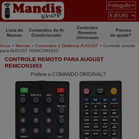
Controles
Lista de
Comandos de Ar
Precisa
Remotos
Marcas
Condicionado
de ajuda?
Universais
Início
>
Marcas
>
Comandos à Distância AUGUST
> Controle remoto
para AUGUST REMCON1653
CONTROLE REMOTO PARA AUGUST
REMCON1653
Prefere o COMANDO ORIGINAL?