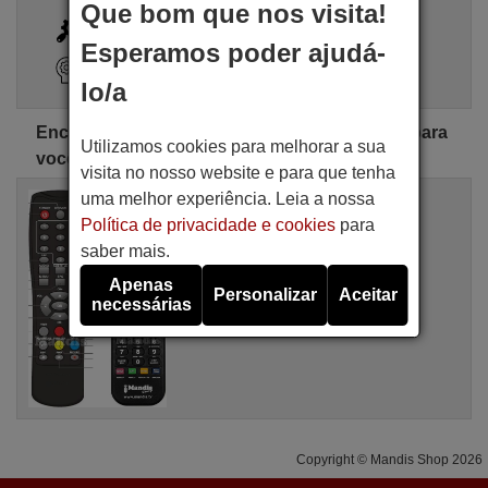
Que bom que nos visita!
i
Busca Avançada
Esperamos poder ajudá-
Assistente de pesquisa
lo/a
Encontre o controle remoto AUVISIO perfeito para
Utilizamos cookies para melhorar a sua
você
visita no nosso website e para que tenha
uma melhor experiência. Leia a nossa
Comandos à distância equivalente
AUVISIO TV421
Política de privacidade e cookies
para
Artigo disponível em stock
saber mais.
16,94 €
(IVA incluído)
Apenas
AUVISIO
Personalizar
Aceitar
necessárias
Para PX 1181-675, TV 421, MC-425
Copyright © Mandis Shop 2026