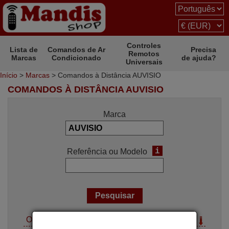
Controles
Lista de
Comandos de Ar
Precisa
Remotos
Marcas
Condicionado
de ajuda?
Universais
Início
>
Marcas
> Comandos à Distância AUVISIO
COMANDOS À DISTÂNCIA AUVISIO
Marca
i
Referência ou Modelo
Opções de pesquisa