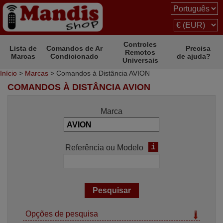
Controles
Lista de
Comandos de Ar
Precisa
Remotos
Marcas
Condicionado
de ajuda?
Universais
Início
>
Marcas
> Comandos à Distância AVION
COMANDOS À DISTÂNCIA AVION
Marca
i
Referência ou Modelo
Opções de pesquisa