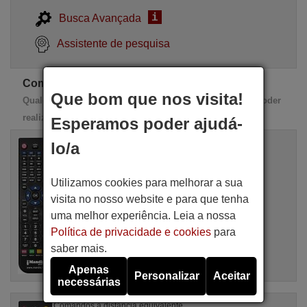
i
Busca Avançada
Assistente de pesquisa
Comandos de substituição AVION
Que bom que nos visita!
Qualquer destes comandos de substituição serve para poder
realizar 100% das funções do comando original
Esperamos poder ajudá-
Comandos à distância equivalente
lo/a
AVION AF 8100
Artigo disponível em stock
16,94 €
Utilizamos cookies para melhorar a sua
(IVA incluído)
AVION
visita no nosso website e para que tenha
Para AF 8100
uma melhor experiência. Leia a nossa
Política de privacidade e cookies
para
saber mais.
Apenas
Personalizar
Aceitar
necessárias
Comandos à distância equivalente