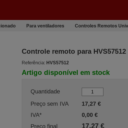
cionado
Para ventiladores
Controles Remotos Univ
Controle remoto para HVS57512
Referência:
HVS57512
Artigo disponível em stock
Quantidade
Preço sem IVA
17,27
€
IVA*
0,00
€
17,27
€
Preço final