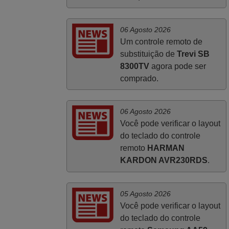
prazos A TUDO ISTO DOU DOU A NOTA
MÁXIMA DE 5 ESTRELAS.
06 Agosto 2026
Sinceramente, faço votos para que assim
Um controle remoto de
continuem, pois infelizmente vai sendo
substituição de
Trevi SB
raro encontrar Empresas cuja relação
8300TV
agora pode ser
online com o cliente seja tão prática e
comprado.
eficiente como a demonstrada por vós.
Apresento os meus cumprimentos.
Paulo,
06 Agosto 2026
PORTUGAL
Você pode verificar o layout
do teclado do controle
remoto
HARMAN
KARDON AVR230RDS
.
05 Agosto 2026
Você pode verificar o layout
do teclado do controle