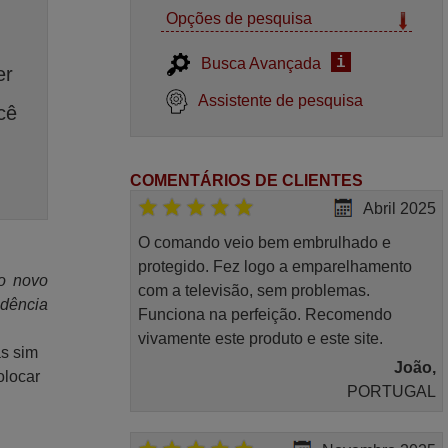
Opções de pesquisa
i
Busca Avançada
er
Assistente de pesquisa
cê
COMENTÁRIOS DE CLIENTES
Abril 2025
O comando veio bem embrulhado e
protegido. Fez logo a emparelhamento
 o novo
com a televisão, sem problemas.
ndência
Funciona na perfeição. Recomendo
vivamente este produto e este site.
as sim
João,
olocar
PORTUGAL