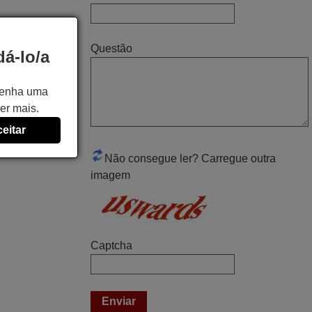
PORTUGAL
Maio 2025
Questão
á-lo/a
Bom dia. Estou extremamente satisfeita
com o comando e seu funcionamento
 tenha uma
perfeito, a rapidez na entrega e a vossa
er mais.
eficiência no processo. Gostaria de
eitar
salientar que foi de extrema importância a
vossa informação acerca de como usar o
Não consegue ler? Carregue outra
comando sem usar por marca mas
imagem
passando pelos códigos. Ninguém em
loja nenhuma me tinha explicado como
funcionar. Apenas diziam que tinham
comandos universais mas podiam não
Captcha
funcionar. Muito obrigada.
Edite,
PORTUGAL