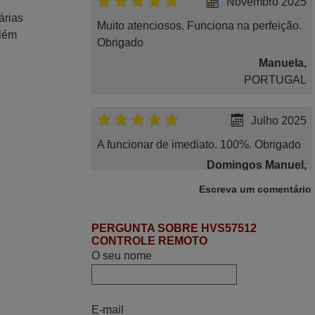
Novembro 2025
árias
Muito atenciosos. Funciona na perfeição.
Além
Obrigado
Manuela,
PORTUGAL
Julho 2025
A funcionar de imediato. 100%. Obrigado
Domingos Manuel,
PORTUGAL
Escreva um comentário
Julho 2025
PERGUNTA SOBRE HVS57512
CONTROLE REMOTO
Ótimo produto!! Não precisa fazer
O seu nome
nenhuma programação. Recomendo
muito!!
Rudinery,
E-mail