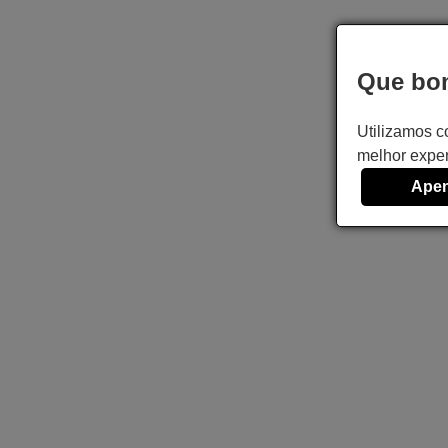
Que bom
Utilizamos c
melhor exper
Apen