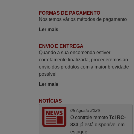
Junho 2025
FORMAS DE PAGAMENTO
Já recebi o comando bem embalado mas
Nós temos vários métodos de pagamento
não é de origem mas trabalha bem,
Ler mais
obrigada!..
Francisco Alexandre,
ENVIO E ENTREGA
PORTUGAL
Quando a sua encomenda estiver
corretamente finalizada, procederemos ao
Março 2026
envio dos produtos com a maior brevidade
possível
Boa noite. Dando correspondência ao
solicitado no corpo do vosso email supra
Ler mais
sobre a minha opinião, quero deixar aqui
o meu testemunho sobre a experiência
NOTÍCIAS
que tive com a vossa Empresa durante a
05 Agosto 2026
minha encomenda supra: Acolhimento da
O controle remoto
Tcl RC-
encomenda, informação ao cliente,
833
já está disponível em
clareza de instruções durante o processo,
estoque.
qualidade do produto, cumprimento dos