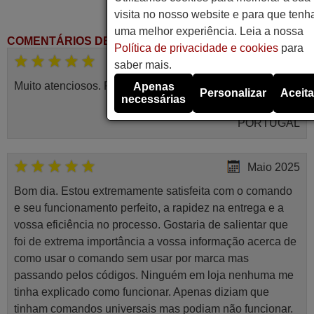
visita no nosso website e para que tenh
uma melhor experiência. Leia a nossa
COMENTÁRIOS DE CLIENTES
Política de privacidade e cookies
para
Novembro 2025
saber mais.
Muito atenciosos. Funciona na perfeição. Obrigado
Apenas
Personalizar
Aceita
necessárias
Manuela,
PORTUGAL
Maio 2025
Bom dia. Estou extremamente satisfeita com o comando
e seu funcionamento perfeito, a rapidez na entrega e a
vossa eficiência no processo. Gostaria de salientar que
foi de extrema importância a vossa informação acerca de
como usar o comando sem usar por marca mas
passando pelos códigos. Ninguém em loja nenhuma me
tinha explicado como funcionar. Apenas diziam que
tinham comandos universais mas podiam não funcionar.