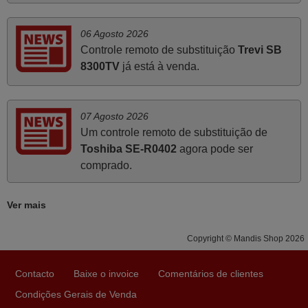
cumprimentos.
Paulo,
06 Agosto 2026
PORTUGAL
Controle remoto de substituição
Trevi SB
8300TV
já está à venda.
Abril 2025
O comando veio bem embrulhado e protegido. Fez logo a
07 Agosto 2026
emparelhamento com a televisão, sem problemas.
Um controle remoto de substituição de
Funciona na perfeição. Recomendo vivamente este
Toshiba SE-R0402
agora pode ser
produto e este site.
comprado.
João,
PORTUGAL
Ver mais
Julho 2025
Copyright © Mandis Shop 2026
A funcionar de imediato. 100%. Obrigado
Contacto
Baixe o invoice
Comentários de clientes
Domingos Manuel,
Condições Gerais de Venda
PORTUGAL