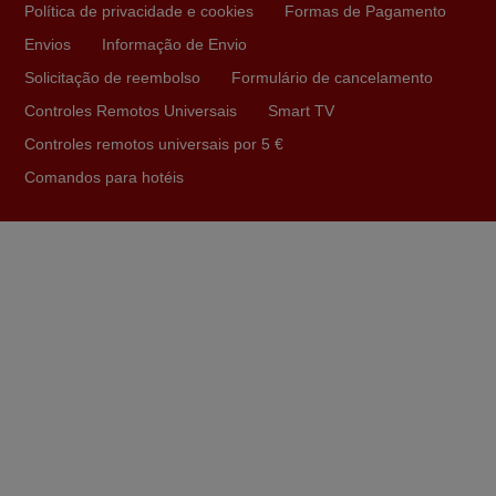
Política de privacidade e cookies
Formas de Pagamento
Envios
Informação de Envio
Junho 2025
Solicitação de reembolso
Formulário de cancelamento
Já recebi o comando bem embalado mas não é de
Controles Remotos Universais
Smart TV
origem mas trabalha bem, obrigada!..
Controles remotos universais por 5 €
Francisco Alexandre,
PORTUGAL
Comandos para hotéis
Julho 2025
Ótimo produto!! Não precisa fazer nenhuma
programação. Recomendo muito!!
Rudinery,
PORTUGAL