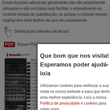
Essas funções adicionais geralmente não são amplamente
utilizadas e são incluídas para facilitar o entendimento do
controle remoto de substituição, ou porque o controle remoto
original tem mais botões do que seu equivalente.
Distribuição interativa de teclas
Baixar PDF
Que bom que nos visita!
Esperamos poder ajudá-
lo/a
Utilizamos cookies para melhorar a sua
visita no nosso website e para que tenh
uma melhor experiência. Leia a nossa
Política de privacidade e cookies
para
saber mais.