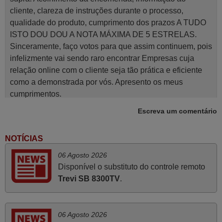
cliente, clareza de instruções durante o processo,
qualidade do produto, cumprimento dos prazos A TUDO
ISTO DOU DOU A NOTA MÁXIMA DE 5 ESTRELAS.
Sinceramente, faço votos para que assim continuem, pois
infelizmente vai sendo raro encontrar Empresas cuja
relação online com o cliente seja tão prática e eficiente
como a demonstrada por vós. Apresento os meus
cumprimentos.
Paulo,
Escreva um comentário
PORTUGAL
NOTÍCIAS
Julho 2025
06 Agosto 2026
Disponível o substituto do controle remoto
A funcionar de imediato. 100%. Obrigado
Trevi SB 8300TV
.
Domingos Manuel,
PORTUGAL
06 Agosto 2026