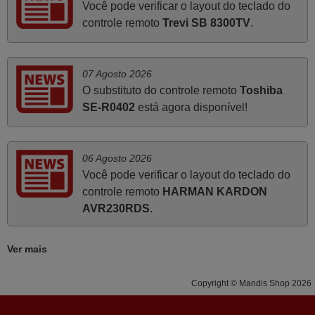
Junho 2025
Você pode verificar o layout do teclado do
controle remoto
Trevi SB 8300TV
.
Já recebi o comando bem embalado mas não é de
origem mas trabalha bem, obrigada!..
Francisco Alexandre,
07 Agosto 2026
PORTUGAL
O substituto do controle remoto
Toshiba
SE-R0402
está agora disponível!
Maio 2025
Bom dia. Estou extremamente satisfeita com o comando
06 Agosto 2026
e seu funcionamento perfeito, a rapidez na entrega e a
Você pode verificar o layout do teclado do
vossa eficiência no processo. Gostaria de salientar que
controle remoto
HARMAN KARDON
foi de extrema importância a vossa informação acerca de
AVR230RDS
.
como usar o comando sem usar por marca mas
passando pelos códigos. Ninguém em loja nenhuma me
Ver mais
tinha explicado como funcionar. Apenas diziam que
tinham comandos universais mas podiam não funcionar.
Copyright © Mandis Shop 2026
Muito obrigada.
Edite,