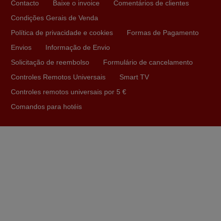
Contacto
Baixe o invoice
Comentários de clientes
PORTUGAL
Condições Gerais de Venda
Política de privacidade e cookies
Formas de Pagamento
Julho 2025
Envios
Informação de Envio
Ótimo produto!! Não precisa fazer nenhuma
Solicitação de reembolso
Formulário de cancelamento
programação. Recomendo muito!!
Controles Remotos Universais
Smart TV
Rudinery,
Controles remotos universais por 5 €
PORTUGAL
Comandos para hotéis
Abril 2025
O comando veio bem embrulhado e protegido. Fez logo a
emparelhamento com a televisão, sem problemas.
Funciona na perfeição. Recomendo vivamente este
produto e este site.
João,
PORTUGAL