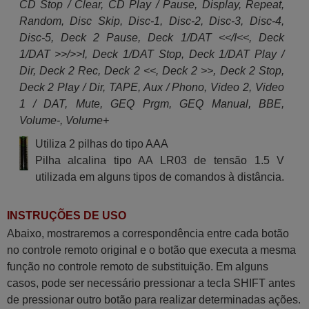
CD Stop / Clear, CD Play / Pause, Display, Repeat,
Random, Disc Skip, Disc-1, Disc-2, Disc-3, Disc-4,
Disc-5, Deck 2 Pause, Deck 1/DAT <</I<<, Deck
1/DAT >>/>>I, Deck 1/DAT Stop, Deck 1/DAT Play /
Dir, Deck 2 Rec, Deck 2 <<, Deck 2 >>, Deck 2 Stop,
Deck 2 Play / Dir, TAPE, Aux / Phono, Video 2, Video
1 / DAT, Mute, GEQ Prgm, GEQ Manual, BBE,
Volume-, Volume+
Utiliza 2 pilhas do tipo AAA
Pilha alcalina tipo AA LR03 de tensão 1.5 V
utilizada em alguns tipos de comandos à distância.
INSTRUÇÕES DE USO
Abaixo, mostraremos a correspondência entre cada botão
no controle remoto original e o botão que executa a mesma
função no controle remoto de substituição. Em alguns
casos, pode ser necessário pressionar a tecla SHIFT antes
de pressionar outro botão para realizar determinadas ações.