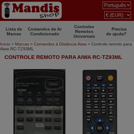
Controles
Lista de
Comandos de Ar
Precisa
Remotos
Marcas
Condicionado
de ajuda?
Universais
Início
>
Marcas
>
Comandos à Distância Aiwa
> Controle remoto para
Aiwa RC-TZ93ML
CONTROLE REMOTO PARA AIWA RC-TZ93ML