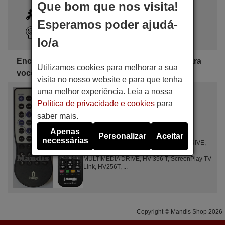
Que bom que nos visita!
i
Busca Avançada
Esperamos poder ajudá-
Assistente de pesquisa
lo/a
Encontre o controle remoto Argosy perfeito para
Utilizamos cookies para melhorar a sua
você
visita no nosso website e para que tenha
uma melhor experiência. Leia a nossa
Comandos à distância equivalente
Argosy Screenplay-HD
Política de privacidade e cookies
para
Artigo disponível em stock
saber mais.
17,27 €
(IVA incluído)
Apenas
Argosy
Personalizar
Aceitar
necessárias
Para S 35 HARD DISK, MULTIMEDIA DRIVE,
ScreenplayHD, MOBILE-VIDEO-HDD,
MULTIMEDIA DRIVE, HV 356 T, ScreenPlay TV
Link, HV256T, ...
Copyright © Mandis Shop 2026