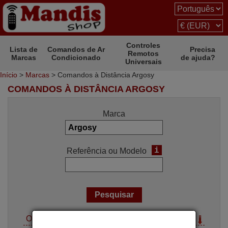
Controles
Lista de
Comandos de Ar
Precisa
Remotos
Marcas
Condicionado
de ajuda?
Universais
Início
>
Marcas
> Comandos à Distância Argosy
COMANDOS À DISTÂNCIA ARGOSY
Marca
i
Referência ou Modelo
Opções de pesquisa