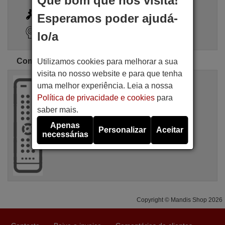
Que bom que nos visita!
i
Busca Avançada
Esperamos poder ajudá-
Assistente de pesquisa
lo/a
Comandos originais Ario
Utilizamos cookies para melhorar a sua
visita no nosso website e para que tenha
Comando à distância original
uma melhor experiência. Leia a nossa
ARIO FE2270
Política de privacidade e cookies
para
Não disponível
Ario
saber mais.
Para FE2270
Apenas
Personalizar
Aceitar
necessárias
Copyright © Mandis Shop 2026