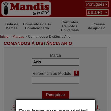
Controles
Lista de
Comandos de Ar
Precisa
Remotos
Marcas
Condicionado
de ajuda?
Universais
Início
>
Marcas
> Comandos à Distância Ario
COMANDOS À DISTÂNCIA ARIO
Marca
i
Referência ou Modelo
Opções de pesquisa