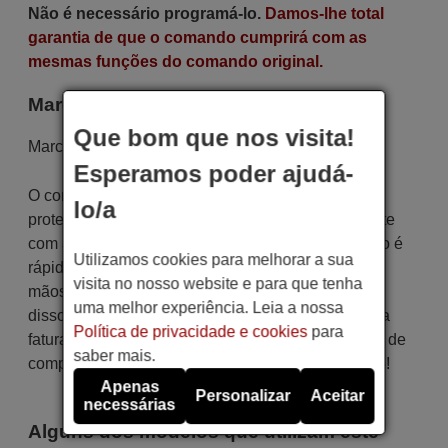
Não é necessário programá-lo.
Damos-lhe total
garantia de que o comando cumprirá com as
mesmas funções do comando original.
Marca
Que bom que nos visita!
Marca:
BINATONE
Esperamos poder ajudá-
O controle remoto é cuidadosamente enviado
lo/a
protegido em uma embalagem especial, juntamente
com as pilhas necessárias (se solicitadas). O envio é
Utilizamos cookies para melhorar a sua
rápido e seguro, garantindo que chegue às suas
visita no nosso website e para que tenha
mãos dentro do prazo de entrega indicado. Além
uma melhor experiência. Leia a nossa
disso, você receberá a comodidade de receber sua
Política de privacidade e cookies
para
fatura diretamente em seu e-mail. Sua experiência de
saber mais.
compra será impecável desde o primeiro momento!
Apenas
Personalizar
Aceitar
necessárias
Alguns dos modelos que utilizam este