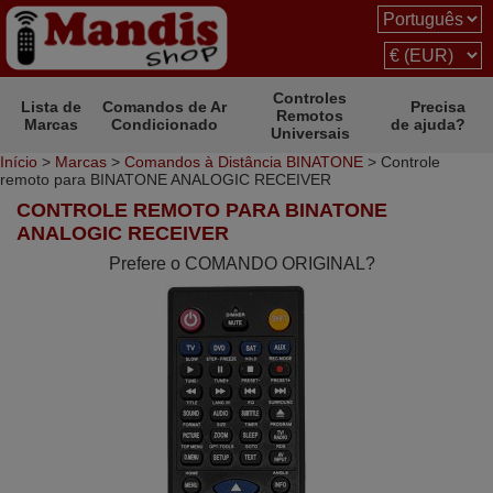
Controles
Lista de
Comandos de Ar
Precisa
Remotos
Marcas
Condicionado
de ajuda?
Universais
Início
>
Marcas
>
Comandos à Distância BINATONE
> Controle
remoto para BINATONE ANALOGIC RECEIVER
CONTROLE REMOTO PARA BINATONE
ANALOGIC RECEIVER
Prefere o COMANDO ORIGINAL?