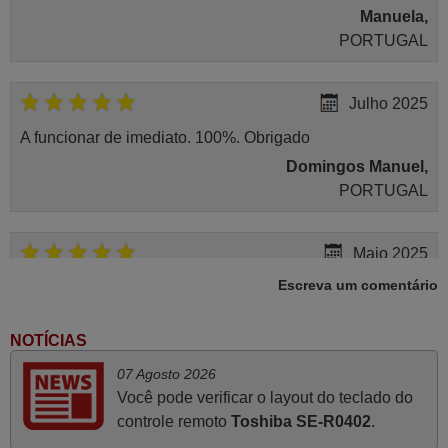
Manuela,
PORTUGAL
Julho 2025
A funcionar de imediato. 100%. Obrigado
Domingos Manuel,
PORTUGAL
Maio 2025
Escreva um comentário
Bom dia. Estou extremamente satisfeita com o comando
e seu funcionamento perfeito, a rapidez na entrega e a
vossa eficiência no processo. Gostaria de salientar que
NOTÍCIAS
foi de extrema importância a vossa informação acerca de
07 Agosto 2026
como usar o comando sem usar por marca mas
Você pode verificar o layout do teclado do
passando pelos códigos. Ninguém em loja nenhuma me
controle remoto
Toshiba SE-R0402
.
tinha explicado como funcionar. Apenas diziam que