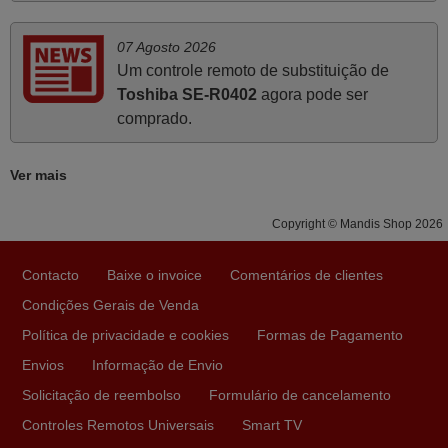
tinham comandos universais mas podiam não funcionar.
Muito obrigada.
07 Agosto 2026
Edite,
Um controle remoto de substituição de
PORTUGAL
Toshiba SE-R0402
agora pode ser
comprado.
Junho 2025
Ver mais
Já recebi o comando bem embalado mas não é de
origem mas trabalha bem, obrigada!..
Copyright © Mandis Shop 2026
Francisco Alexandre,
PORTUGAL
Contacto
Baixe o invoice
Comentários de clientes
Condições Gerais de Venda
Abril 2025
Política de privacidade e cookies
Formas de Pagamento
O comando veio bem embrulhado e protegido. Fez logo a
Envios
Informação de Envio
emparelhamento com a televisão, sem problemas.
Solicitação de reembolso
Formulário de cancelamento
Funciona na perfeição. Recomendo vivamente este
Controles Remotos Universais
Smart TV
produto e este site.