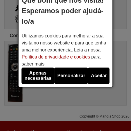
Que bom que nos visita!
i
Busca Avançada
Esperamos poder ajudá-
Assistente de pesquisa
lo/a
Comandos originais BLOM-X
Utilizamos cookies para melhorar a sua
visita no nosso website e para que tenha
Comando à distância original
uma melhor experiência. Leia a nossa
BLOM-X BLOM-X001
Política de privacidade e cookies
para
Não disponível
BLOM-X
saber mais.
Apenas
Personalizar
Aceitar
necessárias
Copyright © Mandis Shop 2026