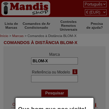
Controles
Lista de
Comandos de Ar
Precisa
Remotos
Marcas
Condicionado
de ajuda?
Universais
Início
>
Marcas
> Comandos à Distância BLOM-X
COMANDOS À DISTÂNCIA BLOM-X
Marca
i
Referência ou Modelo
Opções de pesquisa