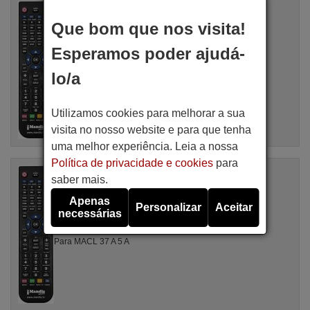
Comandos à distância equivalente
Baird MACL37W18
Que bom que nos visita!
Artigo disponível em stock
17,27 €
(IVA incluído)
Esperamos poder ajudá-
Baird
lo/a
Para MACL37W18
Utilizamos cookies para melhorar a sua
visita no nosso website e para que tenha
uma melhor experiência. Leia a nossa
Política de privacidade e cookies
para
Comandos à distância equivalente
saber mais.
Baird MACL37A5A
Artigo disponível em stock
Apenas
Personalizar
Aceitar
17,27 €
(IVA incluído)
necessárias
Baird
Para MACL 37 A 5 A