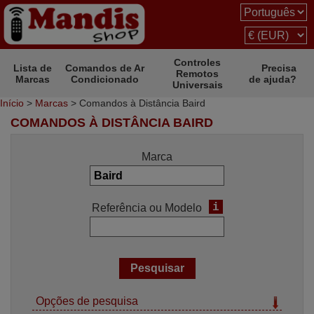
Controles
Lista de
Comandos de Ar
Precisa
Remotos
Marcas
Condicionado
de ajuda?
Universais
Início
>
Marcas
> Comandos à Distância Baird
COMANDOS À DISTÂNCIA BAIRD
Marca
i
Referência ou Modelo
Opções de pesquisa