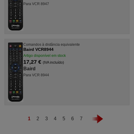
Para VCR 8947
Comandos à distância equivalente
Baird VCR8944
Artigo disponível em stock
17,27 €
(IVA incluído)
Baird
Para VCR 8944
1
2
3
4
5
6
7