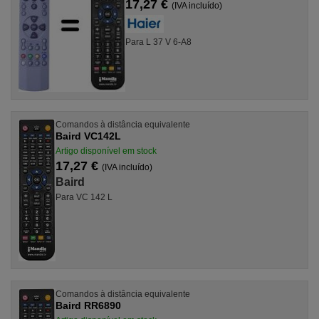
17,27 €
(IVA incluído)
Para L 37 V 6-A8
Comandos à distância equivalente
Baird VC142L
Artigo disponível em stock
17,27 €
(IVA incluído)
Baird
Para VC 142 L
Comandos à distância equivalente
Baird RR6890