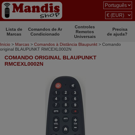
Controles
Lista de
Comandos de Ar
Precisa
Remotos
Marcas
Condicionado
de ajuda?
Universais
Início
>
Marcas
>
Comandos à Distância Blaupunkt
> Comando
original BLAUPUNKT RMCEXL0002N
COMANDO ORIGINAL BLAUPUNKT
RMCEXL0002N