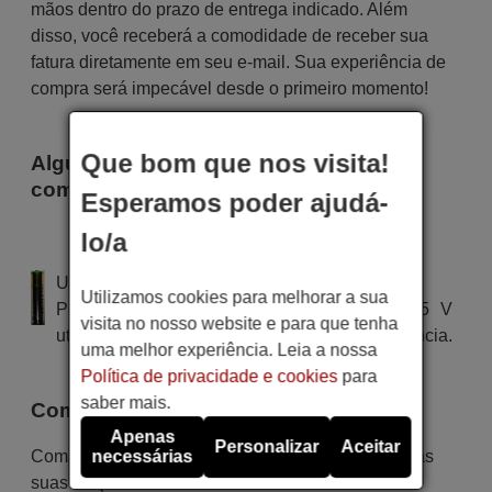
mãos dentro do prazo de entrega indicado. Além
disso, você receberá a comodidade de receber sua
fatura diretamente em seu e-mail. Sua experiência de
compra será impecável desde o primeiro momento!
Que bom que nos visita!
Alguns dos modelos que utilizam este
comando são
Esperamos poder ajudá-
Blaupunkt BA40F4382QB
lo/a
(BA40F4382QEB)
Utiliza 2 pilhas do tipo AAA
Utilizamos cookies para melhorar a sua
Pilha alcalina tipo AA LR03 de tensão 1.5 V
visita no nosso website e para que tenha
utilizada em alguns tipos de comandos à distância.
uma melhor experiência. Leia a nossa
Política de privacidade e cookies
para
saber mais.
Comandos Equivalentes
Apenas
Personalizar
Aceitar
Comandos equivalente que substituem em todas as
necessárias
suas funções o comando BLAUPUNKT