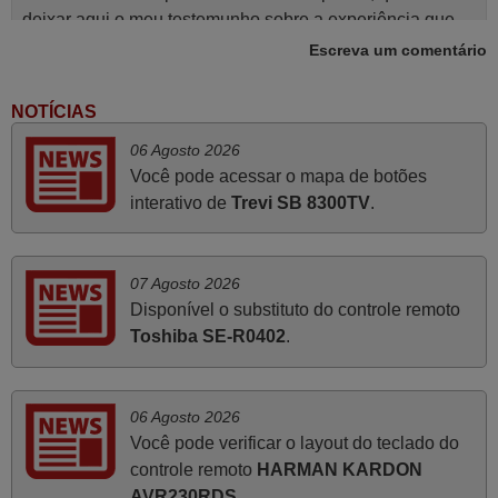
deixar aqui o meu testemunho sobre a experiência que
tive com a vossa Empresa durante a minha encomenda
Escreva um comentário
supra: Acolhimento da encomenda, informação ao
cliente, clareza de instruções durante o processo,
NOTÍCIAS
qualidade do produto, cumprimento dos prazos A TUDO
06 Agosto 2026
ISTO DOU DOU A NOTA MÁXIMA DE 5 ESTRELAS.
Você pode acessar o mapa de botões
Sinceramente, faço votos para que assim continuem, pois
interativo de
Trevi SB 8300TV
.
infelizmente vai sendo raro encontrar Empresas cuja
relação online com o cliente seja tão prática e eficiente
como a demonstrada por vós. Apresento os meus
07 Agosto 2026
cumprimentos.
Disponível o substituto do controle remoto
Paulo,
Toshiba SE-R0402
.
PORTUGAL
Novembro 2025
06 Agosto 2026
Você pode verificar o layout do teclado do
Muito atenciosos. Funciona na perfeição. Obrigado
controle remoto
HARMAN KARDON
Manuela,
AVR230RDS
.