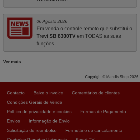
PORTUGAL
06 Agosto 2026
Junho 2025
Em venda o controle remoto que substitui o
Já recebi o comando bem embalado mas não é de
Trevi SB 8300TV
em TODAS as suas
origem mas trabalha bem, obrigada!..
funções.
Francisco Alexandre,
PORTUGAL
Ver mais
Copyright © Mandis Shop 2026
Maio 2025
Bom dia. Estou extremamente satisfeita com o comando
Contacto
Baixe o invoice
Comentários de clientes
e seu funcionamento perfeito, a rapidez na entrega e a
Condições Gerais de Venda
vossa eficiência no processo. Gostaria de salientar que
foi de extrema importância a vossa informação acerca de
Política de privacidade e cookies
Formas de Pagamento
como usar o comando sem usar por marca mas
Envios
Informação de Envio
passando pelos códigos. Ninguém em loja nenhuma me
Solicitação de reembolso
Formulário de cancelamento
tinha explicado como funcionar. Apenas diziam que
Controles Remotos Universais
Smart TV