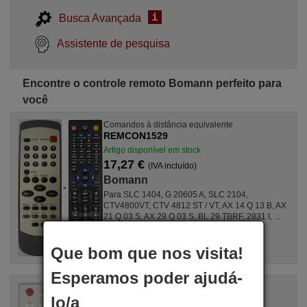
i
Busca Avançada
Assistente de pesquisa
Encontre o controle remoto Bomann perfeito para
você
Comandos à distância equivalente
REMCON1529
Artigo disponível em stock
17,27 €
(IVA incluído)
Bomann
Para SLC 1404, G 20605 A, SLC 2104,
CTV4800VT, CTV 4812 ST / VT, AX 14 Q 13 B, AX
21 Q 03 S, AX 29 Q 03 S, BL 29 TBRF, 2831 I, ...
Que bom que nos visita!
Esperamos poder ajudá-
Comandos à distância equivalente
REMCON2061
lo/a