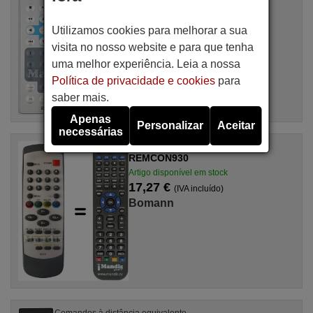
Artigo disponível em stock
16,94 €
(IVA incluído)
Utilizamos cookies para melhorar a sua
Bomann
visita no nosso website e para que tenha
uma melhor experiência. Leia a nossa
Política de privacidade e cookies
para
saber mais.
Apenas
Personalizar
Aceitar
necessárias
Comandos à distância equivalente
REMCON930
Artigo disponível em stock
17,27 €
(IVA incluído)
Bomann
Comandos à distância equivalente