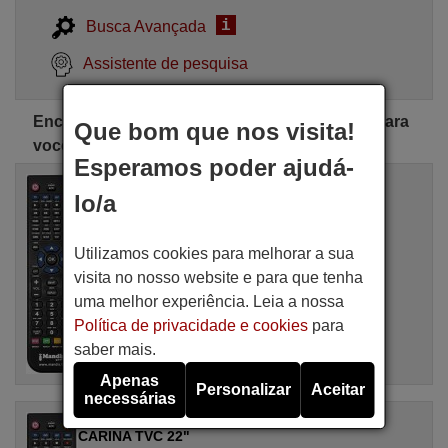
i
Busca Avançada
Assistente de pesquisa
Encontre o controle remoto CARINA perfeito para
Que bom que nos visita!
você
Esperamos poder ajudá-
Comandos à distância equivalente
CARINA TVC 25"
lo/a
Artigo disponível em stock
17,27 €
(IVA incluído)
Utilizamos cookies para melhorar a sua
CARINA
visita no nosso website e para que tenha
Para TVC25POL/INC, TVC 25"
uma melhor experiência. Leia a nossa
Política de privacidade e cookies
para
saber mais.
Apenas
Personalizar
Aceitar
necessárias
Comandos à distância equivalente
CARINA TVC 22"