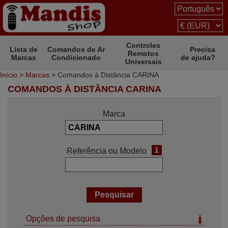
Controles
Lista de
Comandos de Ar
Precisa
Remotos
Marcas
Condicionado
de ajuda?
Universais
Início
>
Marcas
> Comandos à Distância CARINA
COMANDOS À DISTÂNCIA CARINA
Marca
i
Referência ou Modelo
Opções de pesquisa