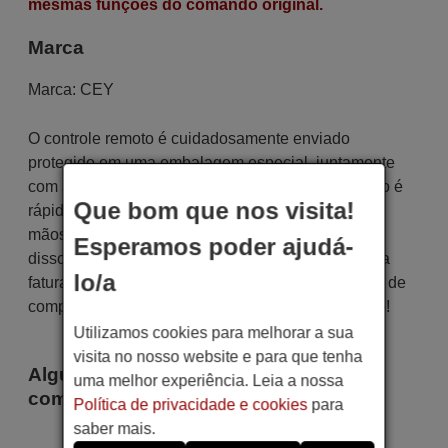
mesmas funções do comando original.
Marca
Marca:
CEY
O controle remoto é cuidadosamente enviado
protegido em uma embalagem especial, juntamente
com as pilhas necessárias (se solicitadas). O envio é
Que bom que nos visita!
rápido e seguro, garantindo que chegue às suas
mãos dentro do prazo de entrega indicado. Além
Esperamos poder ajudá-
disso, você receberá a comodidade de receber sua
lo/a
fatura diretamente em seu e-mail. Sua experiência de
compra será impecável desde o primeiro momento!
Utilizamos cookies para melhorar a sua
visita no nosso website e para que tenha
Alguns dos modelos que utilizam este
uma melhor experiência. Leia a nossa
comando são
Política de privacidade e cookies
para
saber mais.
CEY P 550