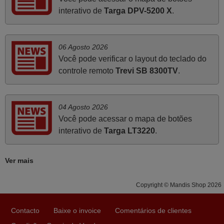
Já recebi o comando bem embalado mas não é de
interativo de
Targa DPV-5200 X
.
origem mas trabalha bem, obrigada!..
Francisco Alexandre,
PORTUGAL
06 Agosto 2026
Você pode verificar o layout do teclado do
controle remoto
Trevi SB 8300TV
.
Julho 2025
Ótimo produto!! Não precisa fazer nenhuma
programação. Recomendo muito!!
04 Agosto 2026
Rudinery,
Você pode acessar o mapa de botões
PORTUGAL
interativo de
Targa LT3220
.
Novembro 2025
Ver mais
Muito atenciosos. Funciona na perfeição. Obrigado
Copyright © Mandis Shop 2026
Manuela,
PORTUGAL
Contacto
Baixe o invoice
Comentários de clientes