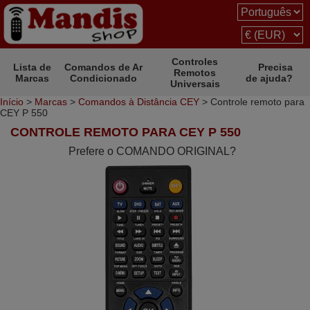
Controles
Lista de
Comandos de Ar
Precisa
Remotos
Marcas
Condicionado
de ajuda?
Universais
Início
>
Marcas
>
Comandos à Distância CEY
> Controle remoto para
CEY P 550
CONTROLE REMOTO PARA CEY P 550
Prefere o COMANDO ORIGINAL?