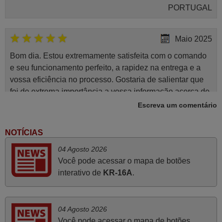
PORTUGAL
Maio 2025
Bom dia. Estou extremamente satisfeita com o comando
e seu funcionamento perfeito, a rapidez na entrega e a
vossa eficiência no processo. Gostaria de salientar que
foi de extrema importância a vossa informação acerca de
como usar o comando sem usar por marca mas
Escreva um comentário
passando pelos códigos. Ninguém em loja nenhuma me
tinha explicado como funcionar. Apenas diziam que
NOTÍCIAS
tinham comandos universais mas podiam não funcionar.
04 Agosto 2026
Muito obrigada.
Você pode acessar o mapa de botões
Edite,
interativo de
KR-16A
.
PORTUGAL
Junho 2025
04 Agosto 2026
Você pode acessar o mapa de botões