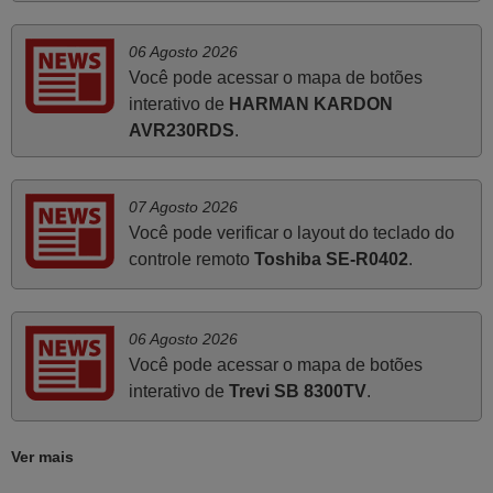
cliente, clareza de instruções durante o processo,
qualidade do produto, cumprimento dos prazos A TUDO
06 Agosto 2026
ISTO DOU DOU A NOTA MÁXIMA DE 5 ESTRELAS.
Você pode acessar o mapa de botões
Sinceramente, faço votos para que assim continuem, pois
interativo de
HARMAN KARDON
infelizmente vai sendo raro encontrar Empresas cuja
AVR230RDS
.
relação online com o cliente seja tão prática e eficiente
como a demonstrada por vós. Apresento os meus
cumprimentos.
07 Agosto 2026
Paulo,
Você pode verificar o layout do teclado do
PORTUGAL
controle remoto
Toshiba SE-R0402
.
Junho 2025
06 Agosto 2026
Já recebi o comando bem embalado mas não é de
Você pode acessar o mapa de botões
origem mas trabalha bem, obrigada!..
interativo de
Trevi SB 8300TV
.
Francisco Alexandre,
PORTUGAL
Ver mais