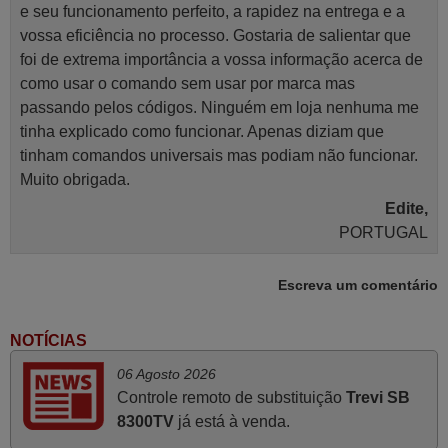
e seu funcionamento perfeito, a rapidez na entrega e a
vossa eficiência no processo. Gostaria de salientar que
foi de extrema importância a vossa informação acerca de
como usar o comando sem usar por marca mas
passando pelos códigos. Ninguém em loja nenhuma me
tinha explicado como funcionar. Apenas diziam que
tinham comandos universais mas podiam não funcionar.
Muito obrigada.
Edite,
PORTUGAL
Escreva um comentário
Março 2026
Boa noite. Dando correspondência ao solicitado no corpo
NOTÍCIAS
do vosso email supra sobre a minha opinião, quero
06 Agosto 2026
deixar aqui o meu testemunho sobre a experiência que
Controle remoto de substituição
Trevi SB
tive com a vossa Empresa durante a minha encomenda
8300TV
já está à venda.
supra: Acolhimento da encomenda, informação ao