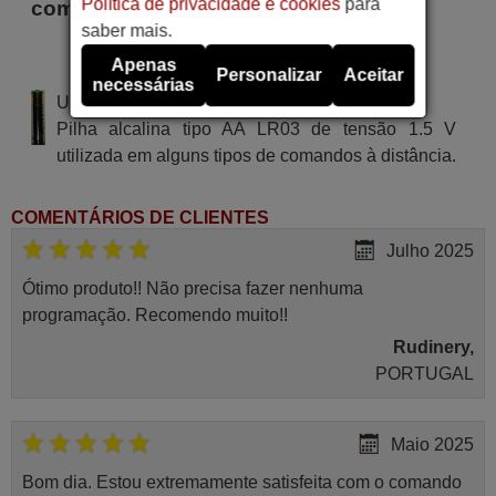
Política de privacidade e cookies
para
comando são
saber mais.
COMMANDER 7500 IR (ver. 1)
Apenas
COMMANDER 7500IR
Personalizar
Aceitar
necessárias
Utiliza 2 pilhas do tipo AAA
Pilha alcalina tipo AA LR03 de tensão 1.5 V
utilizada em alguns tipos de comandos à distância.
COMENTÁRIOS DE CLIENTES
Julho 2025
Ótimo produto!! Não precisa fazer nenhuma
programação. Recomendo muito!!
Rudinery,
PORTUGAL
Maio 2025
Bom dia. Estou extremamente satisfeita com o comando