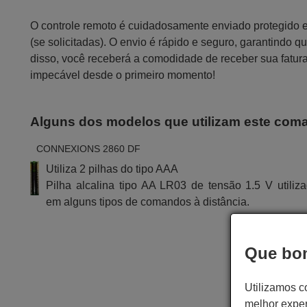
O controle remoto é cuidadosamente enviado protegido
(se solicitadas). O envio é rápido e seguro, garantindo
disso, você receberá a comodidade de receber sua fatur
impecável desde o primeiro momento!
Alguns dos modelos que utilizam este com
CONNEXIONS 2860 DF
Utiliza 2 pilhas do tipo AAA
Pilha alcalina tipo AA LR03 de tensão 1.5 V utiliz
em alguns tipos de comandos à distância.
Que bom
Utilizamos c
melhor exper