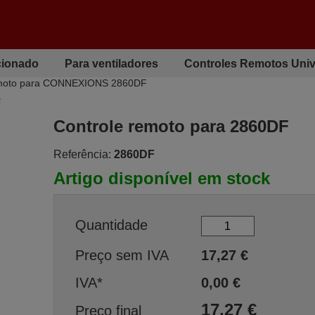
cionado
Para ventiladores
Controles Remotos Univ
emoto para CONNEXIONS 2860DF
F
Controle remoto para 2860DF
Referência:
2860DF
Artigo disponível em stock
Quantidade
Preço sem IVA
17,27
€
IVA*
0,00
€
17,27
€
Preço final