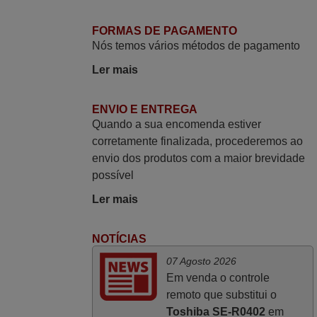
nenhuma programação. Recomendo
muito!!
FORMAS DE PAGAMENTO
Rudinery,
Nós temos vários métodos de pagamento
PORTUGAL
Ler mais
Junho 2025
ENVIO E ENTREGA
Quando a sua encomenda estiver
Já recebi o comando bem embalado mas
corretamente finalizada, procederemos ao
não é de origem mas trabalha bem,
envio dos produtos com a maior brevidade
obrigada!..
possível
Francisco Alexandre,
PORTUGAL
Ler mais
NOTÍCIAS
Maio 2025
07 Agosto 2026
Bom dia. Estou extremamente satisfeita
Em venda o controle
com o comando e seu funcionamento
remoto que substitui o
perfeito, a rapidez na entrega e a vossa
Toshiba SE-R0402
em
eficiência no processo. Gostaria de